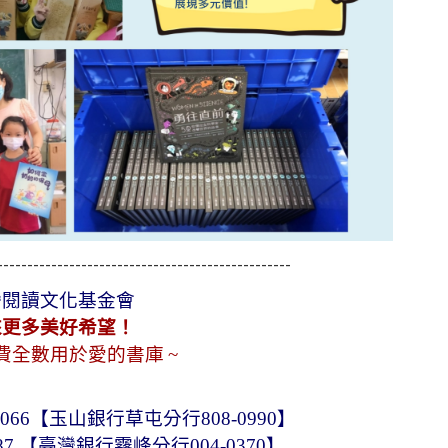
-------------------------------------------------
灣閱讀文化基金會
來更多美好希望！
費全數用於愛的書庫
~
0066
【玉山銀行草屯分行
808-0990
】
87
【臺灣銀行霧峰分行
004-0370
】