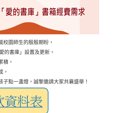
載校園師生的殷殷期盼，
「愛的書庫」設置及更新，
累積，
成，
孩子點一盞燈，誠摯邀請大家共襄盛舉！