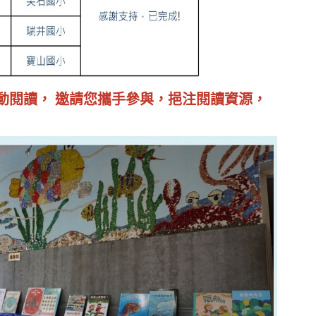
動閱讀，
邀請您攜手參與，挹注閱讀資源，
!