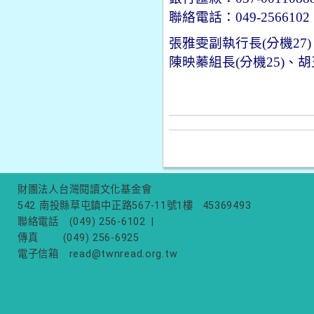
聯絡電話：
049-2566102
張雅雯副執行長
(
分機
27)
陳映蓁組長
(
分機
25)
、胡
財團法人台灣閱讀文化基金會
542 南投縣草屯鎮中正路567-11號1樓
45369493
聯絡電話
(049) 256-6102
|
傳真
(049) 256-6925
電子信箱
read@twnread.org.tw