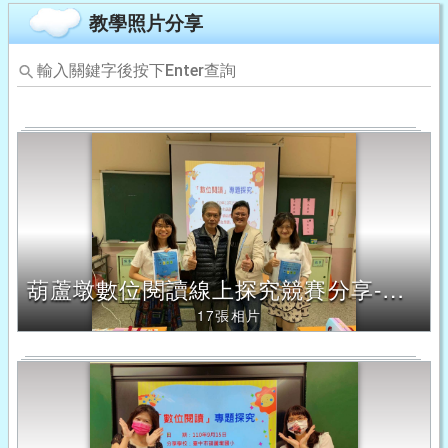
教學照片分享
輸
入
關
鍵
字
後
按
下
Enter
查
詢，
葫蘆墩數位閱讀線上探究競賽分享-以家鄉行腳及擁抱海洋為題與僑美國小分享
下
方
17張相片
內
容
將
改
變