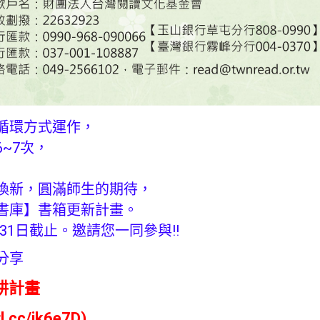
循環方式運作，
~7次，
換新，圓滿師生的期待，
書庫】書箱更新計畫。
月31日截止。邀請您一同參與!!
分享
耕計畫
rl.cc/jk6e7D
)