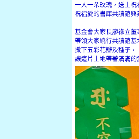
一人一朵玫瑰，送上祝
祝福愛的書庫共讀館興
基金會大家長廖祿立董
帶領大家繞行共讀館基
撒下五彩花瓣及種子，
讓這片土地帶著滿滿的