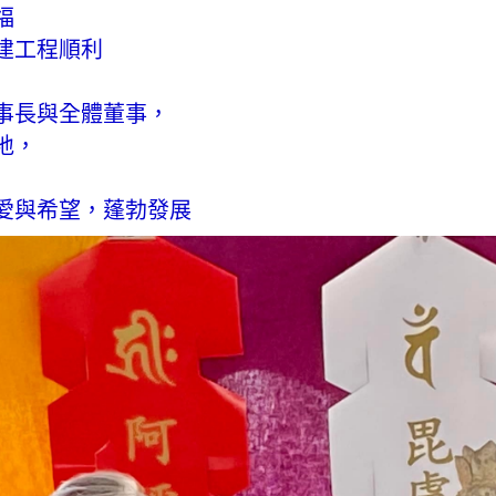
福
建工程順利
事長與全體董事，
地，
愛與希望，蓬勃發展