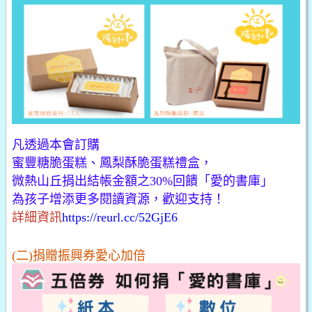
凡透過本會訂購
蜜豐糖脆蛋糕、鳳梨酥脆蛋糕禮盒，
微熱山丘捐出結帳金額之30%回饋「愛的書庫」
為孩子增添更多閱讀資源，歡迎支持！
詳細資訊
https://reurl.cc/52GjE6
(二)捐贈振興券愛心加倍