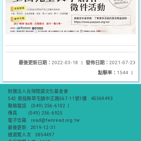
最後更新日期：
2022-03-18
|
發佈日期：
2021-07-23
點擊率：
1544
|
財團法人台灣閱讀文化基金會
542 南投縣草屯鎮中正路567-11號1樓
45369493
聯絡電話
(049) 256-6102
|
傳真
(049) 256-6925
電子信箱
read@twnread.org.tw
最後更新
2019-12-31
總瀏覽人次
3854497