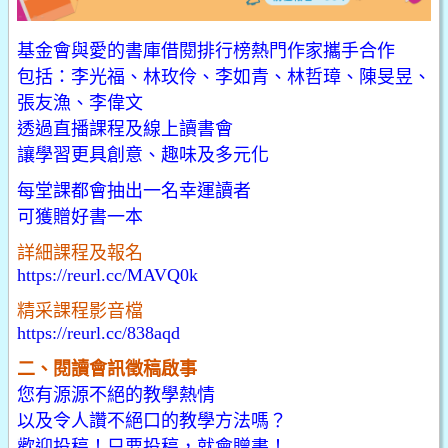
基金會與愛的書庫借閱排行榜熱門作家攜手合作
包括：李光福、林玫伶、李如青、林哲璋、陳旻昱、
張友漁、李偉文
透過直播課程及線上讀書會
讓學習更具創意、趣味及多元化
每堂課都會抽出一名幸運讀者
可獲贈好書一本
詳細課程及報名
https://reurl.cc/MAVQ0k
精采課程影音檔
https://reurl.cc/838aqd
二、閱讀會訊徵稿啟事
您有源源不絕的教學熱情
以及令人讚不絕口的教學方法嗎？
歡迎投稿！只要投稿，就會贈書！