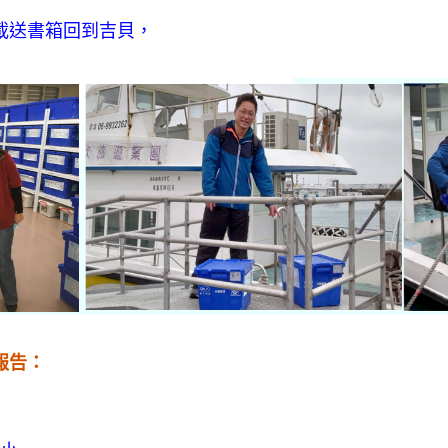
載送書箱回到吉貝，
報告：