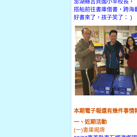
澎湖縣吉貝國小辛校長，
搭船前往書庫借書，跨海
好書來了，孩子笑了： )
本期電子報還有幾件事情
一、近期活動
(一)書庫揭牌