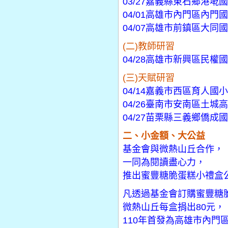
03/27嘉義縣東石鄉港墘
04/01高雄市內門區內門
04/07高雄市前鎮區大同
(二)教師研習
04/28高雄市新興區民權
(三)天賦研習
04/14嘉義市西區育人國小
04/26臺南市安南區土城
04/27苗栗縣三義鄉僑成
二、小金額、大公益
基金會與微熱山丘合作，
一同為閱讀盡心力，
推出蜜豐糖脆蛋糕小禮盒
凡透過基金會訂購蜜豐糖
微熱山丘每盒捐出80元，
110年首發為高雄市內門