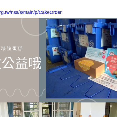
org.tw/nss/s/main/p/CakeOrder