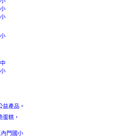
國小
國小
國小
國小
高中
國小
公益產品。
脆蛋糕，
區內門國小