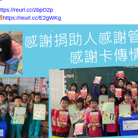
ttps://reurl.cc/zbpO2p
饋
https://reurl.cc/E2gWKg