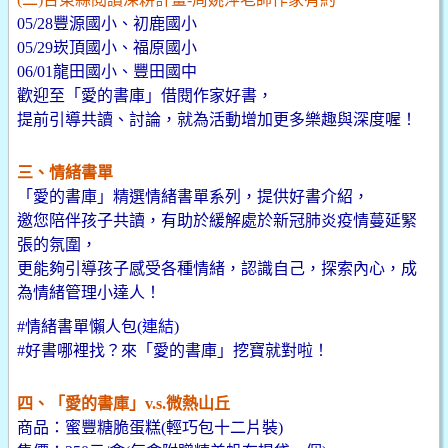
05/28豐源國小、初鹿國小
05/29崁頂國小、福原國小
06/01龍田國小、豐田國中
歡迎至「愛的書庫」借閱作家好書，
提前引導共讀、討論，就為活動增加更多樂趣與深度喔！
三、情緒書單
「愛的書庫」精選情緒書單系列，提供好書介紹，
邀您陪伴孩子共讀，有助於緩解處於新冠肺炎疫情蔓延緊
張的氛圍，
更能夠引導孩子感受各種情緒，認識自己，探索內心，成
為情緒管理小達人！
#情緒書單懶人包(
連結
)
#好書哪裡找？來「愛的書庫」挖寶就對啦！
四、「愛的書庫」v.s.微熱山丘
商品：蜜豐糖脆蛋糕(輕巧包十二片裝)