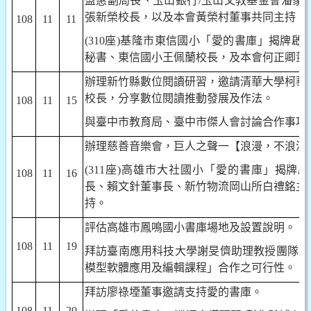
盟惠副局長、玉山銀行
/
玉山文教基金會潘家
張新榮校長，以及本會黃榮村董事共同主持。
108
11
11
(310
座
)
基隆市東信國小「愛的書庫」揭牌啟
秘書、東信國小王佩蘭校長，及本會何正卿董
辦理新竹縣數位閱讀研習，邀請清華大學柯華
校長，分享數位閱讀推動發展及作法。
108
11
15
與臺中市教育局、臺中市傑人會討論合作事項
辦理慈善音樂會，巨人之聲一【浪漫，不浪漫
(311
座
)
高雄市大社國小「愛的書庫」揭牌啟
108
11
16
長、賴文針董事長、新竹物流岡山所白禮銘主
持。
評估高雄市鳳鳴國小書庫場地及設置說明。
108
11
19
拜訪臺南應用科技大學謝旻儕助理教授團隊，
模型軟體應用及編輯課程」合作之可行性。
拜訪廖祿堙董事邀請支持愛的書庫。
108
11
20