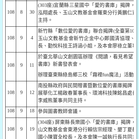
(303
座
)
宜蘭縣三星國中「愛的書庫」揭牌，
108
8
30
泓翔處長、玉山文教基金會羅東分行黃鵬仁資
主持。
新竹縣「數位愛的書庫」聯合揭牌
(
全臺第
10
108
9
4
玉山文教基金會新竹企金中心鄭國清協理、
長、勤悅科技王詩涵小姐，及本會廖祿立董事
於臺北華山文創園區辦理《閱讀，看見希望：
書庫》新書發表會。
108
9
11
辦理臺東縣綠島鄉三校「霧裡
fun
魔法」活動。
南投縣政府與民間贈書暨數位愛的書庫揭牌，
108
9
12
展華化工楊啟春董事長、環鴻科技陳銘昌處長
李威熊董事共同主持。
108
9
18
參與圖書教師會議。
(304
座
)
屏東縣長樂國小「愛的書庫」揭牌，
108
9
19
山文教基金會東港分行賴信宗經理、墾丁夏都
國小陳寶全校長，及本會陳一誠執行長共同主