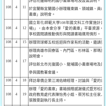
評估花蓮縣明利國小書庫場地及設置說明。
108
4
11
於宜蘭縣宜蘭國小辦理羅東鎮、頭城鎮、員山
書庫」說明會。
國立彰化師範大學
108
年國文科工作實施計畫
-
108
4
12
場
)
」，由本會分享「愛的書庫」平臺資源，
享校園閱讀推動情形與閱讀書箱運用情形。
108
4
15
辦理琉球鄉五校巡迴與作家有約活動，邀請張
辦理高雄市田寮區、內門區、杉林區、那瑪夏
說明會。
108
4
17
評估新北市光復國小、龍埔國小書庫場地及設
參與國教署會議。
108
4
18
拜訪韋僑企業江鴻佑總經理，討論與「愛的書
辦理「愛的書庫」書箱捐贈感謝儀式暨芳松講
108
4
19
政府教育處代表陳怡秀小姐、蔡芳松主任家人
張雅雯副執行長主持。