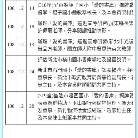
(318
座
)
屏東縣塭子國小「愛的書庫」揭牌啟
108
12
14
督學、塭子國小鍾敏翠校長，及本會黃榮村董
辦理「愛的書庫」巡迴宣導研習
(
屏東縣長樂
108
12
18
許偉珊老師
，分
享閱讀推動情形。
辦理「愛的書庫」巡迴宣導研習
(
新北市光復
108
12
19
曾品方老師、國立師大附中吳思綺英文教師
，
評估新北市橫山國小書庫場地及設置說明。
新北市石門國小「愛的書庫」認養揭牌，由財
108
12
24
董事長、新北市政府教育局黃靜怡副局長、石
忠主任，及本會吳財順顧問共同主持。
(319
座
)
基隆市暖西國小「愛的書庫」揭牌啟
表黃逸群特助、玉山銀行鄭瑜祥經理、馮天建
108
12
28
泓董事、新竹物流徐金湶經理、趙彥維主任、
及本會陳士魁董事共同主持。