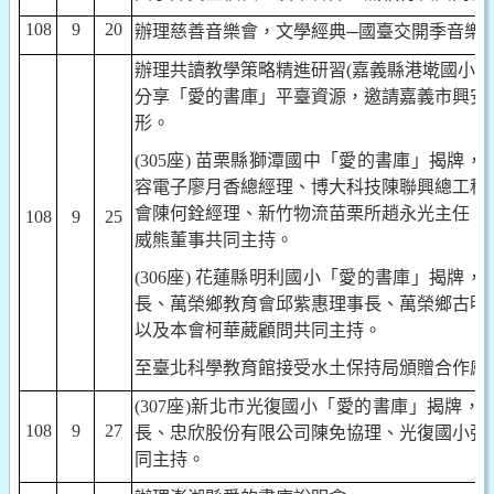
108
9
20
辦理慈善音樂會，文學經典
─
國臺交開季音樂
辦理共讀教學策略精進研習
(
嘉義縣港墘國小、
分享「愛的書庫」平臺資源，邀請嘉義市興安
形。
(305
座
)
苗栗縣獅潭國中「愛的書庫」揭牌，
容電子廖月香總經理、博大科技陳聯興總工程
會陳何銓經理、新竹物流苗栗所趙永光主任、
108
9
25
威熊董事共同主持。
(306
座
)
花蓮縣明利國小「愛的書庫」揭牌，
長、萬榮鄉教育會邱紫惠理事長、萬榮鄉古明
以及本會柯華葳顧問共同主持。
至臺北科學教育館接受水土保持局頒贈合作感
(307
座
)
新北市光復國小「愛的書庫」揭牌，
108
9
27
長、忠欣股份有限公司陳免協理、光復國小張
同主持。