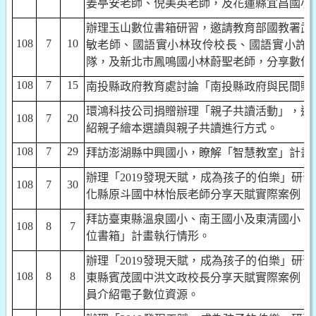
姜亭安老師、倪美英老師，及花蓮縣宜昌國小
辦理玉山數位書箱研習，邀請教育部國教署武
108
7
10
敏老師、國語實小林玫伶校長、國語實小許
隊，及新北市鳳鳴國小林蔚聖老師，分享數位
108
7
15
南投縣政府教育處討論「南投縣政府與民間贈
環鴻科技公司捐贈辦理「親子共讀活動」，邀
108
7
20
紹親子繪本選讀與親子共讀進行方式。
108
7
29
拜訪澎湖縣中興國小，瞭解「智慧教室」計畫
辦理「
2019
發現天賦，成為孩子的伯樂」研習
108
7
30
化縣原斗國中林怡辰老師分享天賦實際案例。
拜訪臺東縣溫泉國小、南王國小及東清國小，
108
8
7
位書箱」計畫執行情形。
辦理「
2019
發現天賦，成為孩子的伯樂」研習
108
8
8
東縣賓茂國中洪文政校長分享天賦實際案例，
員介紹電子數位資源。