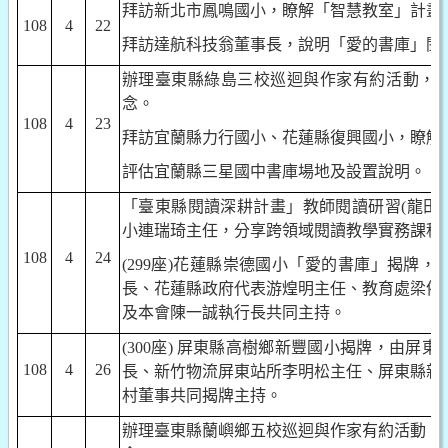
拜訪新北市鳳鳴國小，瞭解「智慧教室」計畫
108
4
22
拜訪達航科技翁董事長，說明「愛的書庫」閱
辦理臺東縣綠島三校巡迴與作家有約活動，
念。
108
4
23
拜訪宜蘭縣力行國小、花蓮縣復興國小，瞭解
評估宜蘭縣三星國中書庫場地及設置說明。
「臺東縣閱讀深耕計畫」教師閱讀研習
(
龍田
小連瑞琦主任，分享跨領域閱讀教學實務課程
108
4
24
(299
座
)
花蓮縣崇德國小「愛的書庫」揭牌，
長、花蓮縣政府代表游煌明主任、教育處梁依
及本會陳一誠執行長共同主持。
(300
座
)
屏東縣高樹鄉新豐國小揭牌，由屏東
108
4
26
長、新竹物流屏東站所李明松主任、屏東縣新
村董事共同揭牌主持。
辦理臺東縣蘭嶼鄉五校巡迴與作家有約活動，