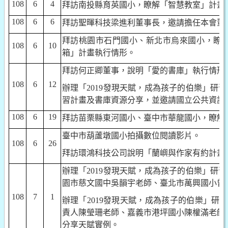
108
6
4
拜訪南投縣育英國小，瞭解「智慧教室」計畫
108
6
6
拜訪聖暉科技梁進利董事長，邀請擔任本會董
拜訪桃園市石門國小、新北市烏來國小，瞭
108
6
10
箱」計畫執行情形。
拜訪何正卿董事，說明「愛的書庫」執行情形
108
6
12
辦理「
2019
發現天賦，成為孩子的伯樂」研習
習計畫及書庫資源分享，並邀請國立公共資訊
108
6
19
拜訪苗栗縣東河國小、臺中市華龍國小，瞭解
臺中市葫蘆墩國小拍攝數位閱讀影片。
108
6
26
拜訪環鴻科技公司說明「蘭嶼與作家有約計畫
辦理「
2019
發現天賦，成為孩子的伯樂」研習
園市慈文國中吳韻宇老師、臺北市萬興國小曾
108
7
1
辦理「
2019
發現天賦，成為孩子的伯樂」研習
責人陳瑩珊老師、嘉義市港坪國小陳權滿老師
分享天賦實例。