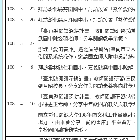
108
3
25
拜訪彰化縣芬園國中，討論設置「數位愛的書
108
3
26
拜訪彰化縣原斗國中小，討論設置「數位愛的
「臺東縣閱讀深耕計畫」教師閱讀研習
(
安朔
武國中陳姿羽老師，分享閱讀教學示範。
108
3
27
辦理「愛的書庫」巡迴宣導研習
(
臺南市立人
借閱及系統操作，邀請國立師大附中吳詩綺老
108
4
9
拜訪雲林縣仁和國小、嘉義縣興中國小瞭解「
「臺東縣閱讀深耕計畫」教師閱讀研習
(
三民
張月昭校長，分享寫作與閱讀素養導向教學及
「臺東縣閱讀深耕計畫」教師閱讀研習
(
卑南
108
4
10
小徐惠玉老師，分享中年級閱讀教法與教學示
國立彰化師範大學
108
年國文科工作實施計畫
-
場
)
」，由本會分享「愛的書庫」平臺資源，
享校園閱讀推動情形。