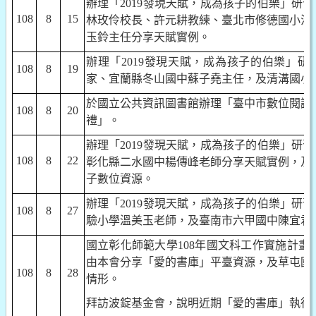
辦理「
2019
發現天賦，成為孩子的伯樂」研習
108
8
15
林玫伶校長、許元耕教練、臺北市修德國小洪
玉鈴主任分享天賦實例。
辦理「
2019
發現天賦，成為孩子的伯樂」研
108
8
19
家、宜蘭縣冬山國中蘇子堯主任，及清溝國小
於國立公共資訊圖書館辦理「臺中市數位閱讀
108
8
20
禮」。
辦理「
2019
發現天賦，成為孩子的伯樂」研習
108
8
22
彰化縣二水國中楊傳峰老師分享天賦實例，及
子數位資源。
辦理「
2019
發現天賦，成為孩子的伯樂」研習
108
8
27
驗小學溫美玉老師，及臺南市六甲國中陳宜君
國立彰化師範大學
108
年國文科工作實施計畫
-
由本會分享「愛的書庫」平臺資源，及草屯國
108
8
28
情形。
拜訪波錠基金會，說明近期「愛的書庫」執行