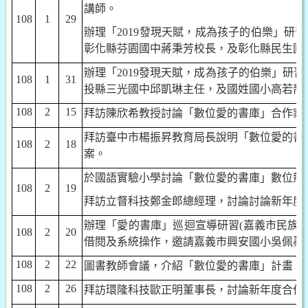
講師。
108
1
29
辦理「
2019
發現天賦，成為孩子的伯樂」研習
彰化縣芬園國中蔣秉芳校長，及彰化縣民生國
辦理「
2019
發現天賦，成為孩子的伯樂」研習
108
1
31
投縣三光國中邱凱琳主任，及國姓國小高若喬
108
2
15
拜訪陳欣希教授討論「數位愛的書庫」合作案
拜訪臺中市楊振昇教育局長說明「數位愛的書
108
2
18
案。
於國語實驗小學討論「數位愛的書庫」數位競
108
2
19
拜訪立督科技鄭金郎總經理，討論討論新年度
辦理「愛的書庫」巡迴宣導研習
(
嘉義市民族
108
2
20
借閱及系統操作，邀請嘉義市興安國小吳佩蓁
108
2
22
圖書教師會議，介紹「數位愛的書庫」計畫。
108
2
26
拜訪環隆科技歐正明董事長，討論新年度合作