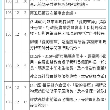
108
11
30
享示範親子共讀技巧與好書選讀。
108
12
2
第五屆第四次董事會會議。
(314
座
)
高雄市那瑪夏國中「愛的書庫」揭牌
任秘書、行政院農業委員會水土保持局徐森
樣‧伊斯理鍛區長、那瑪夏國中洪自強校長，
108
12
4
辦理「愛的書庫」巡迴宣導研習
(
高雄市那瑪
芳雅老師
分
享閱讀推動情形。
(315
座、
316
座
)
屏東縣瑪家國中、霧臺國小勵
用，由屏東縣教育處學管科吳佩珊科長、賴文
108
12
5
長、瑪家國中印永生校長，及本會彭作奎董事
教育部社教貢獻獎頒獎典禮，本會廖祿立董事
(317
座
)
苗栗縣六合國小「愛的書庫」揭牌啟
108
12
7
物流頭份站所李宗宸所長，及本會陳一誠執行
評估高雄市前鎮區民權國小、苓雅區凱旋國小
108
12
13
設置說明。