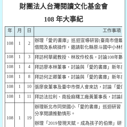
財團法人台灣閱讀文化基金會
108
年大事紀
年
月
日
工作事項
辦理「愛的書庫」巡迴宣導研習
(
臺南市億載
108
1
2
借閱及系統操作，邀請彰化縣原斗國中小林怡
108
1
3
拜訪柯華葳教授、林玫伶校長，討論
108
年數
108
1
4
拜訪廖本林董事，討論與「愛的書庫」新年度
108
1
8
拜訪何正卿董事，討論與「愛的書庫」新年度
108
1
10
張廖泉董事及臺中市傑人會來訪，討論「愛的
108
1
11
拜訪法拉利、南投麻糬工廠黃董事長，討論與
辦理新北市同榮國小「愛的書庫」巡迴研習，
分享閱讀推動情形。
108
1
19
辦理「
2019
發現天賦，成為孩子的伯樂」研習