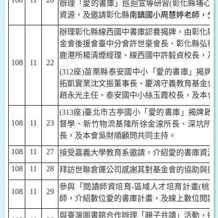
辦理「愛的書庫」巡迴宣導研習
(
彰化縣埔心
資源，及邀請彰化縣
南鎮國小周慧婷老師，分
辦理彰化縣線西國中書庫認養揭牌，由彰化縣
金會後援會臺中分會許世豪會長、彰化縣弘裕
鹿港所楊清煙經理、線西國中許毅貞校長，及
108
11
22
(312
座
)
苗栗縣泰安國中小「愛的書庫」揭牌
拓凱實業沈文振董事長、慶鴻守義教育基金會
趙永光主任、泰安國中小絲玉霞校長，及本會
(313
座
)
臺北市古亭國小「愛的書庫」揭牌啟
108
11
23
督學、新竹物流基隆所徐金湶所長、深坑所
長，及本會吳財順顧問共同主持。
108
11
27
接受嘉義大學教育系邀請，介紹愛的書庫資源
108
11
28
拜訪世聯倉運公司感謝其對基金會的協助與邀
參與「閱讀師資培育
-
區域人才培育計畫
(
桃竹
108
11
29
師，介紹數位愛的書庫計畫，及線上數位閱讀
與臺灣圖書館合作辦理「親子共讀」活動，邀