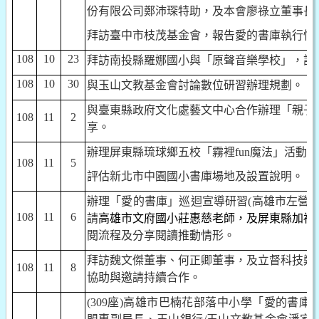
份有限公司鄭沛琛特助，及本會廖祿立董事長
拜訪臺中市枝茂基金會，報告愛的書庫執行情
108
10
23
拜訪南投縣羅娜國小與「原聲音樂學校」，討
108
10
30
與玉山文教基金會討論數位研習辦理規劃。
與臺東縣政府文化處藝文中心合作辦理「親子
108
11
2
享。
辦理屏東縣琉球鄉五校「霧裡
fun
魔法」活動。
108
11
5
評估新北市中園國小書庫場地及設置說明。
辦理「愛的書庫」巡迴宣導研習
(
高雄市左營
108
11
6
請
高雄市文府國小莊惠慈老師，及屏東縣加祿
閱流程及分享閱讀推動情形。
拜訪魏文傑董事、何正卿董事，及立督科技鄭
108
11
8
協助與邀請持續合作。
(309
座
)
高雄市巴楠花部落中小學「愛的書庫