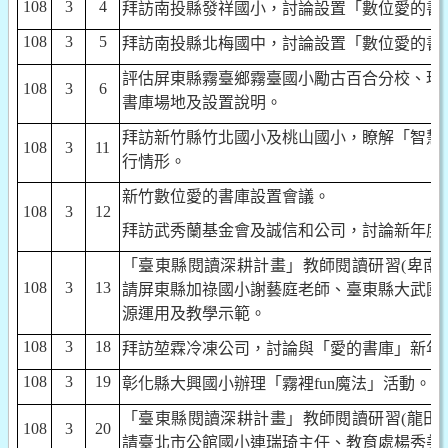
108
3
4
拜訪南投縣發祥國小，討論設置「數位愛的書
108
3
5
拜訪南投縣北梅國中，討論設置「數位愛的書
評估屏東縣霧臺鄉霧臺國小勵古百合分校、瑪
108
3
6
書庫場地及設置說明。
拜訪新竹縣竹北國小及桃山國小，瞭解「智慧
108
3
11
行情形。
新竹數位愛的書庫設置會議。
108
3
12
拜訪武秀蘭基金會及誠信和公司，討論新年度
「臺東縣閱讀深耕計畫」教師閱讀研習
(
卑南
108
3
13
請屏東縣加祿國小謝藝庭老師、臺東縣大武國
源運用及教學示範。
108
3
18
拜訪堃霖冷凍公司，討論與「愛的書庫」新年
108
3
19
彰化縣大興國小辦理「霧裡
fun
魔法」活動。
「臺東縣閱讀深耕計畫」教師閱讀研習
(
龍田
108
3
20
請臺北市公館國小連瑞琦主任、教育處楊秀美