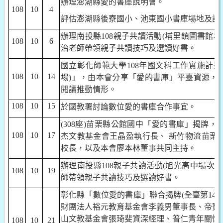
辦理澎湖縣愛的書庫說明會。
108
10
4
評估澎湖縣後寮國小、池東國小書庫場地及設
辦理南投縣
108
親子共讀活動
(
埔里鎮圖書館場
108
10
6
治老師帶領親子共讀技巧及選讀好書。
國立彰化師範大學
108
年國文科工作實施計畫
108
10
14
場
)
」，由本會分享「愛的書庫」平臺資源，
閱讀推動情形。
108
10
15
於國教署討論數位愛的書庫合作事宜。
(308
座
)
苗栗縣公館國中「愛的書庫」揭牌，
108
10
17
杰文教基金會王晶盈執行長、 新竹物流苗栗
校長，以及本會廖本林董事共同主持。
辦理南投縣
108
親子共讀活動
(
旭光高中場次
)
108
10
19
師帶領親子共讀技巧及選讀好書。
彰化縣「數位愛的書庫」聯合揭牌
(
全臺第
14
財團法人裕元教育基金會李義男董事長、帝寶
山文教基金會張琦斐資深經理、普仁青年關懷
108
10
21