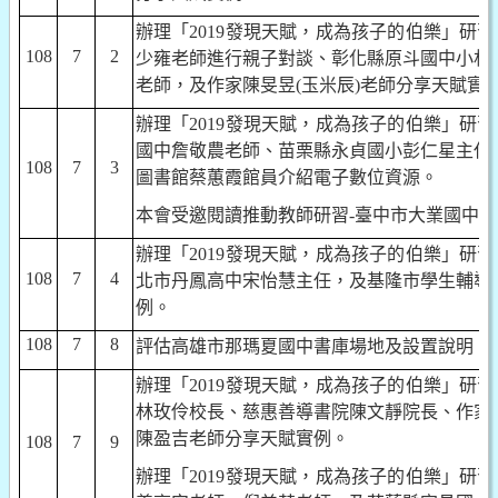
辦理「
2019
發現天賦，成為孩子的伯樂」研習
108
7
2
少雍老師進行親子對談、彰化縣原斗國中小林
老師，及作家陳旻昱
(
玉米辰
)
老師分享天賦實
辦理「
2019
發現天賦，成為孩子的伯樂」研習
國中詹敬農老師、苗栗縣永貞國小彭仁星主任
108
7
3
圖書館蔡蕙霞館員介紹電子數位資源。
本會受邀閱讀推動教師研習
-
臺中市大業國中場
辦理「
2019
發現天賦，成為孩子的伯樂」研習
108
7
4
北市丹鳳高中宋怡慧主任，及基隆市學生輔導
例。
108
7
8
評估高雄市那瑪夏國中書庫場地及設置說明。
辦理「
2019
發現天賦，成為孩子的伯樂」研習
林玫伶校長、慈惠善導書院陳文靜院長、作家
陳盈吉老師分享天賦實例。
108
7
9
辦理「
2019
發現天賦，成為孩子的伯樂」研習