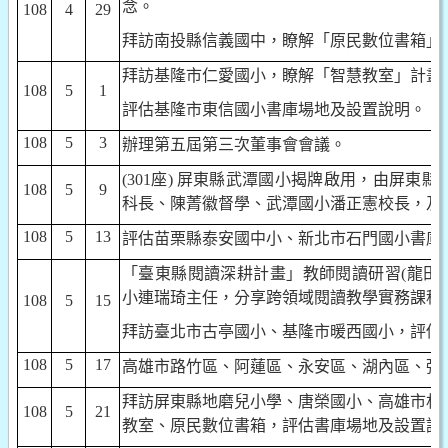
念。
108
4
29
拜訪南投縣信義國中，瞭解「原民數位書箱」
拜訪基隆市仁愛國小，瞭解「智慧教室」計畫
108
5
1
評估基隆市東信國小書庫場地及設置說明。
108
5
3
辦理第五屆第三次董事會會議。
(301
座
)
屏東縣武潭國小揭牌啟用，由屏東縣
108
5
9
科長、陳菁徽督學、武潭國小潘正憲校長，及
108
5
13
評估苗栗縣泰安國中小、新北市石門國小書庫
「臺東縣閱讀深耕計畫」教師閱讀研習
(
龍田
小連瑞琦主任，分享跨領域閱讀教學實務課程
108
5
15
拜訪臺北市古亭國小、基隆市暖西國小，評估
108
5
17
高雄市路竹區、阿蓮區、永安區、湖內區、彌
拜訪屏東縣地磨兒小學、唐榮國小、高雄市林
108
5
21
教室、原民數位書箱，評估書庫場地及設置說