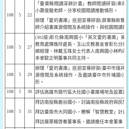
「臺東縣閱讀深耕計畫」教師閱讀研習
(
卑南
小蕭俊龍老師，分享校園閱讀推動情形。
108
5
22
辦理「愛的書庫」巡迴宣導研習
(
屏東縣新豐
師介紹書庫源借閱及系統操作，與校園閱讀推
(302
座
)
彰化縣南興國小「英文愛的書庫」揭
教育處陳逸玲處長、玉山文教基金會彰化分行
108
5
27
總經理、林戴玉珠女士代表人南興國小林昀蓁
本會歐正明董事共同主持。
辦理「愛的書庫」巡迴宣導研習
(
臺中市瑞井
108
5
29
源借閱及系統操作，及邀請臺中市外埔國小
形。
108
5
30
評估高雄市路竹區大社國小書庫場地及設置說
拜訪南投縣鹿谷國小，討論南投縣政府與民間
108
5
31
拜訪臺南市大同國小，瞭解「智慧教室」計畫
拜訪展華楊啓春董事長，邀請擔任本會董事。