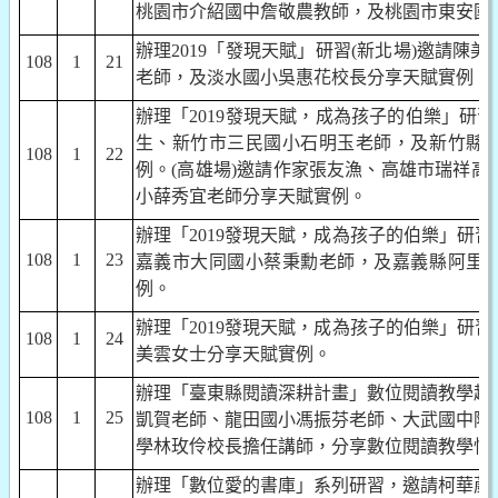
桃園市介紹國中詹敬農教師，及桃園市東安國
辦理
2019
「發現天賦」研習
(
新北場
)
邀請陳美
108
1
21
老師，及淡水國小吳惠花校長分享天賦實例。
辦理「
2019
發現天賦，成為孩子的伯樂」研習
生、新竹市三民國小石明玉老師，及新竹縣
108
1
22
例。
(
高雄場
)
邀請作家張友漁、高雄市瑞祥高
小薛秀宜老師分享天賦實例。
辦理「
2019
發現天賦，成為孩子的伯樂」研習
108
1
23
嘉義市大同國小蔡秉勳老師，及嘉義縣阿里
例。
辦理「
2019
發現天賦，成為孩子的伯樂」研習
108
1
24
美雲女士分享天賦實例。
辦理「臺東縣閱讀深耕計畫」數位閱讀教學趨
108
1
25
凱賀老師、龍田國小馮振芬老師、大武國中陳
學林玫伶校長擔任講師，分享數位閱讀教學情
辦理「數位愛的書庫」系列研習，邀請柯華葳