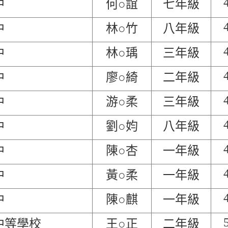
中
何○誼
七年級
中
林○竹
八年級
中
林○瑀
三年級
中
廖○綺
二年級
中
游○柔
三年級
中
劉○㚬
八年級
中
陳○杏
一年級
中
黃○柔
一年級
中
陳○麒
一年級
中等學校
王○正
二年級