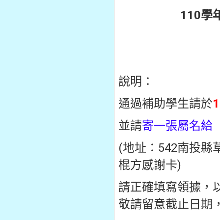
110
說明：
通過補助學生請於
並請
寄一張屬名給
(地址：542南投縣
棍方感謝卡)
請正確填寫領據，以
敬請留意截止日期