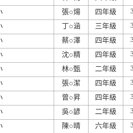
小
張○煬
四年級
小
丁○涵
三年級
小
蔡○澤
四年級
小
沈○精
四年級
小
林○甄
二年級
小
張○潔
四年級
小
曾○昇
四年級
小
吳○諺
二年級
小
陳○晴
六年級