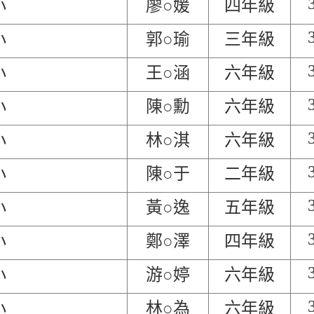
小
廖○媛
四年級
小
郭○瑜
三年級
小
王○涵
六年級
小
陳○勳
六年級
小
林○淇
六年級
小
陳○于
二年級
小
黃○逸
五年級
小
鄭○澤
四年級
小
游○婷
六年級
小
林○為
六年級