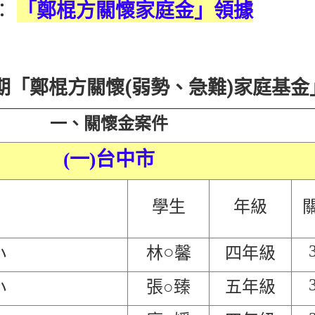
：
「鄭棍方關懷家庭金」領據
學期「鄭棍方關懷(弱勢、急難)家庭基
一、關懷金案件
(一)台中市
學生
年級
○
小
林
馨
四年級
小
張○臻
五年級