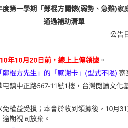
學年度第一學期「鄭棍方關懷(弱勢、急難)家
通過補助清單
公告日
110年10月20日前，線上上傳領據
。
「鄭棍方先生」的「感謝卡」(型式不限)
寄
草屯鎮中正路567-11號1樓，台灣閱讀文
免權益受損；本會於收到領據後，10月3
，逾期視同放棄。