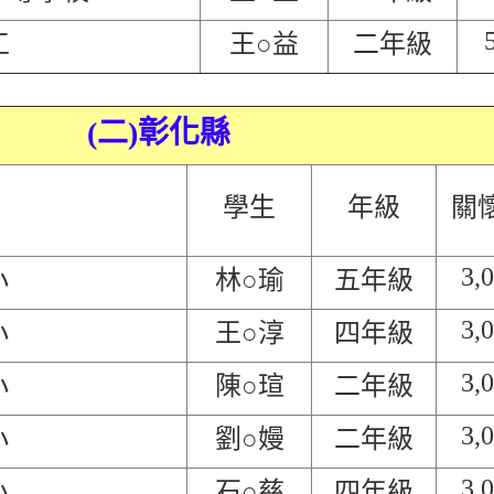
工
王○益
二年級
(二)彰化縣
學生
年級
關
3,
小
林○瑜
五年級
3,
小
王○淳
四年級
3,
小
陳○瑄
二年級
3,
小
劉○嫚
二年級
3,
小
石○慈
四年級