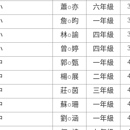
小
蕭○亦
六年級
小
詹○昀
一年級
小
林○諭
四年級
小
曾○婷
四年級
中
郭○甄
一年級
中
楊○展
二年級
中
莊○茵
三年級
中
蘇○珊
一年級
中
劉○涵
一年級