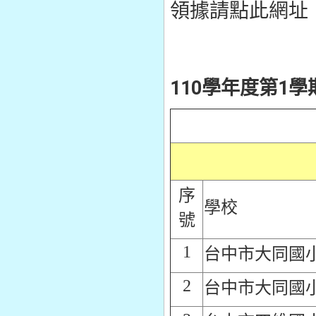
領據請點此網址
110學年度第1
序
學校
號
1
台中市大同國
2
台中市大同國