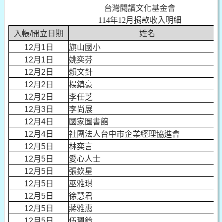
台灣閱讀文化基金會
114年12月捐款收入明細
入帳/開立日期
姓名
12月1日
旗山國小
12月1日
姚奕芬
12月2日
賴文針
12月2日
楊鎮豪
12月2日
李任芝
12月3日
李尚展
12月4日
國家圖書館
12月4日
社團法人台中市企業經理協進會
12月5日
林奕言
12月5日
愛心人士
12月5日
張欽星
12月5日
巫雅琪
12月5日
徐慧君
12月5日
蔣雅惠
12月5日
伍珮鈴