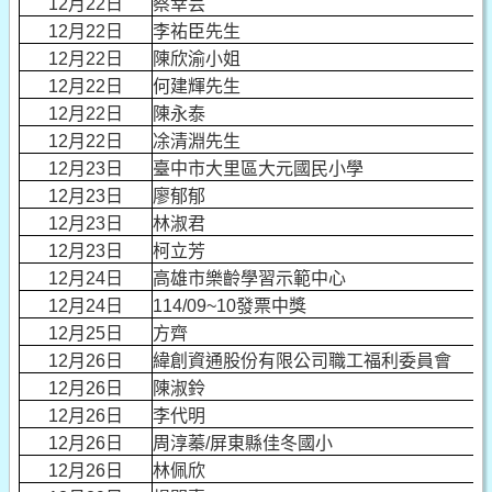
12月22日
蔡幸芸
12月22日
李祐臣先生
12月22日
陳欣渝小姐
12月22日
何建輝先生
12月22日
陳永泰
12月22日
凃清淵先生
12月23日
臺中市大里區大元國民小學
12月23日
廖郁郁
12月23日
林淑君
12月23日
柯立芳
12月24日
高雄市樂齡學習示範中心
12月24日
114/09~10發票中獎
12月25日
方齊
12月26日
緯創資通股份有限公司職工福利委員會
12月26日
陳淑鈴
12月26日
李代明
12月26日
周淳蓁/屏東縣佳冬國小
12月26日
林佩欣