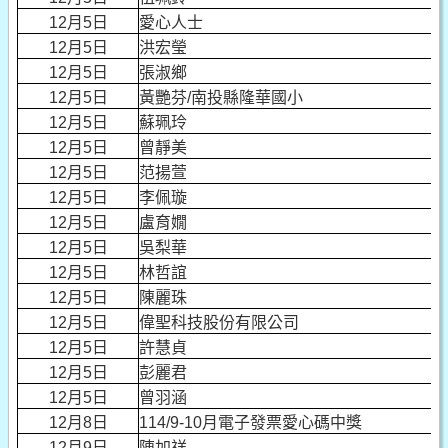
12月5日
愛心人士
12月5日
洪宏瑩
12月5日
張淑鄉
12月5日
黃艷芬/南投縣隆華國小
12月5日
蘇珮玲
12月5日
曾靜美
12月5日
范揚萱
12月5日
李佩璇
12月5日
盧育嫺
12月5日
吳梨華
12月5日
林哲誼
12月5日
陳麗珠
12月5日
偉聖科技股份有限公司
12月5日
許慧貞
12月5日
彭麗君
12月5日
曾羽涵
12月8日
114/9-10月電子發票愛心碼中獎
12月9日
陳加祥