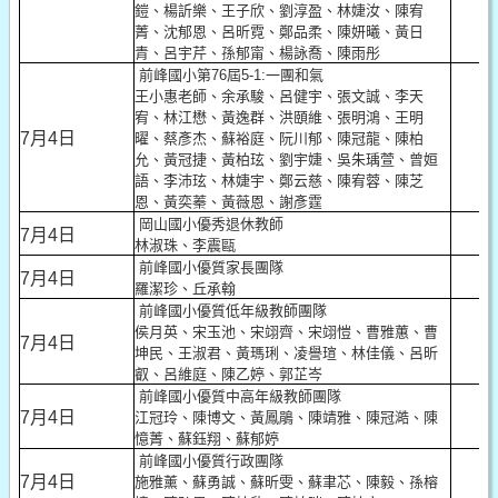
鎧、楊訢樂、王子欣、劉淳盈、林婕汝、陳宥
菁、沈郁恩、呂昕霓、鄭品柔、陳妍曦、黃日
10
青、呂宇芹、孫郁甯、楊詠喬、陳雨彤
前峰國小第76屆5-1:一團和氣
王小惠老師、余承駿、呂健宇、張文誠、李天
宥、林江懋、黃逸群、洪頤維、張明鴻、王明
7月4日
曜、蔡彥杰、蘇裕庭、阮川郁、陳冠龍、陳柏
允、黃冠捷、黃柏玹、劉宇婕、吳朱瑀萱、曾姮
語、李沛玹、林婕宇、鄭云慈、陳宥蓉、陳芝
10
恩、黃奕蓁、黃薇恩、謝彥霆
岡山國小優秀退休教師
7月4日
10
林淑珠、李震甌
前峰國小優質家長團隊
7月4日
10
羅潔珍、丘承翰
前峰國小優質低年級教師團隊
侯月英、宋玉池、宋翊齊、宋翊愷、曹雅蕙、曹
7月4日
坤民、王淑君、黃瑪琍、凌譽瑄、林佳儀、呂昕
10
叡、呂維庭、陳乙婷、郭芷岑
前峰國小優質中高年級教師團隊
7月4日
江冠玲、陳博文、黃鳳鵑、陳靖雅、陳冠澔、陳
10
憶菁、蘇鈺翔、蘇郁婷
前峰國小優質行政團隊
7月4日
施雅薰、蘇勇誠、蘇昕雯、蘇聿芯、陳毅、孫榕