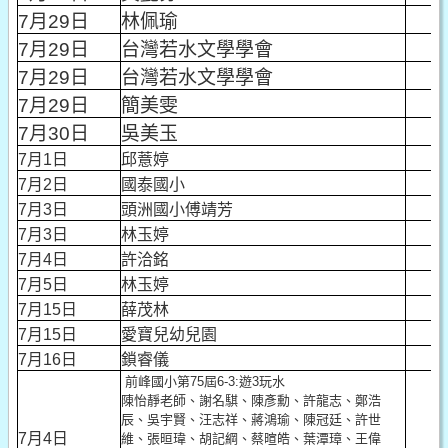
7月29日
林佩瑜
3
7月29日
台灣若水文學學會
3
7月29日
台灣若水文學學會
3
7月29日
簡美雯
3
7月30日
吳美玉
3
7月1日
邱薏婷
2
7月2日
國泰國小
3
7月3日
頭洲國小傅靖芳
1
7月3日
林玉婷
2
7月4日
許洽銘
1
7月5日
林玉婷
2
7月15日
薛茂林
3
7月15日
愛寶兒幼兒園
1
7月16日
鎖睿儀
1
前峰國小第75屆6-3:遊3玩水
陳怡靜老師、謝名騏、陳彥勳、許龍志、鄭浩
辰、吳宇賢、汪志祥、蔣鴻瑜、陳冠廷、許世
7月4日
維、張晅瑋、胡記綱、蔡暄皓、葉潭璋、王偉