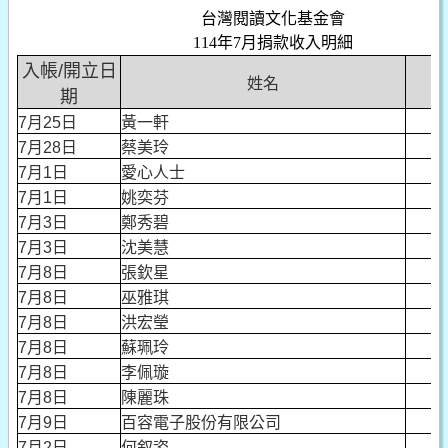
台灣閱讀文化基金會
114年7月捐款收入明細
入帳/開立日
姓名
期
7月25日
黃一軒
1
7月28日
蔡美玲
3
7月1日
愛心人士
7月1日
姚奕芬
3
7月3日
鄭秀碧
1
7月3日
沈美慧
1
7月8日
張欽星
1
7月8日
巫雅琪
3
7月8日
洪宏瑩
5
7月8日
蘇珮玲
2
7月8日
李佩璇
3
7月8日
陳麗珠
1
7月9日
百容電子股份有限公司
4
7月2日
何叙姿