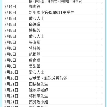
10
憶、陳弘恩、陳柏欣、陳柏暟、陳柏安
7月4日
鄭素鈴
1
7月6日
新甲國小第45屆611畢業生
2
7月8日
愛心人士
5
7月8日
邱繹瑾
10
7月8日
樓梅芳
1
7月8日
愛心人士
5
7月8日
張淑鄉
3
7月8日
曾靜美
5
7月8日
范揚萱
5
7月8日
盧育嫺
5
7月8日
吳梨華
1
7月16日
愛心人士
5
7月18日
彭献堂、莊玫芳賢伉儷
10
7月21日
田耕銘先生
5
7月21日
陳麗娟老師
5
7月21日
郭博陽先生
2
7月21日
蔡芳玫小姐
1