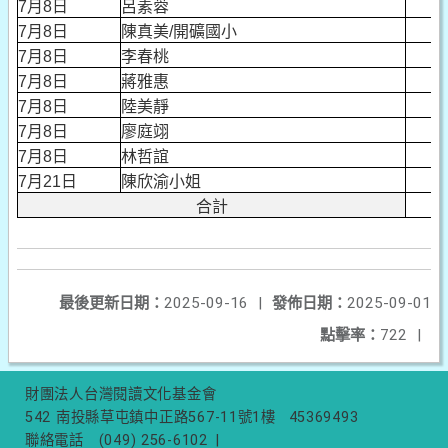
7月8日
呂素蓉
1
7月8日
陳真美/開礦國小
1
7月8日
李春桃
3
7月8日
蔣雅惠
5
7月8日
陸美靜
5
7月8日
廖庭翊
5
7月8日
林哲誼
1
7月21日
陳欣渝小姐
3
合計
2,4
最後更新日期：
2025-09-16
|
發佈日期：
2025-09-01
點擊率：
722
|
財團法人台灣閱讀文化基金會
542 南投縣草屯鎮中正路567-11號1樓
45369493
聯絡電話
(049) 256-6102
|