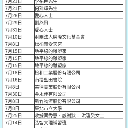
7月21日
李祐臣先生
1
7月21日
何建輝先生
1
7月28日
愛心人士
7月29日
劉燕飛
1
7月31日
愛心人士
7月10日
財團法人廣隆文化基金會
10
7月8日
松柏嶺受天宮
10
7月15日
地平線的雕塑家
10
7月15日
地平線的雕塑家
10
7月15日
地平線的雕塑家
10
7月18日
松和工業股份有限公司
10
7月16日
南投藍田書院
20
7月8日
美律實業股份有限公司
40
7月30日
金永佳有限公司
10
7月8日
新竹物流股份有限公司
40
7月8日
臺北市立大學
10
7月25日
收據蔡秀慧、感謝狀： 洪瓊癸女士
15
7月14日
弘智文理補習班
10