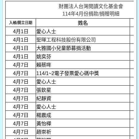
財團法人台灣閱讀文化基金會
114年4月份捐款/捐贈明細
姓名
入帳/開立日期
4月1日
愛心人士
4月1日
聖暉工程科技股份有限公司
4月1日
大雅國小兒童節募捐活動
4月1日
姚奕芬
4月7日
賴蔡哖
4月7日
114/1~2電子發票愛心碼中獎
4月7日
愛心人士
4月7日
張欽星
4月7日
紀靜資
4月7日
愛心人士
4月7日
楊震成
4月7日
黃怡樺
4月7日
趙崇祈