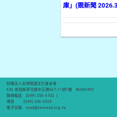
庫」(覞新聞 2026.3
財團法人台灣閱讀文化基金會
542 南投縣草屯鎮中正路567-11號1樓
45369493
聯絡電話
(049) 256-6102
|
傳真
(049) 256-6925
電子信箱
read@twnread.org.tw