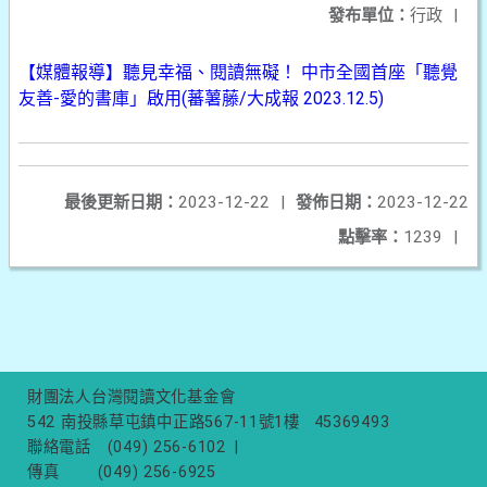
發布單位：
行政
|
【媒體報導】聽見幸福、閱讀無礙！ 中市全國首座「聽覺
友善-愛的書庫」啟用(蕃薯藤/大成報 2023.12.5)
最後更新日期：
2023-12-22
|
發佈日期：
2023-12-22
點擊率：
1239
|
財團法人台灣閱讀文化基金會
542 南投縣草屯鎮中正路567-11號1樓
45369493
聯絡電話
(049) 256-6102
|
傳真
(049) 256-6925