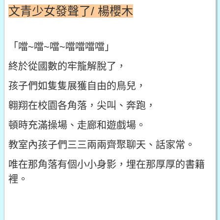
文青少女發聲了/ 楊櫻木
「噹~噹~噹~噹噹噹噹」
終於從國數的牢籠解脫了，
孩子們如隻隻展獲自由的鳥兒，
翱翔在校園各角落，尖叫、奔跑，
頓時充滿操場、走廊和遊戲場。
教室內孩子們三三兩兩齊聚聊天、話家常。
唯在那角落有個小小身影，埋在那厚厚的書籍
裡。