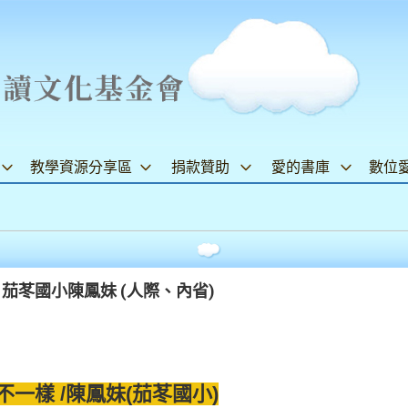
教學資源分享區
捐款贊助
愛的書庫
數位
茄苳國小陳鳳妹 (人際、內省)
一樣 /陳鳳妹(茄苳國小)