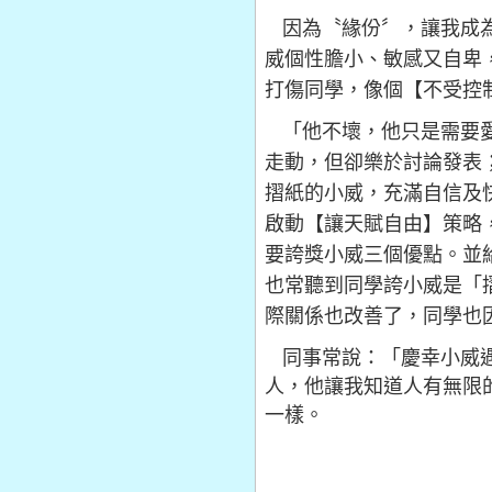
因為〝緣份〞，讓我成
威個性膽小、敏感又自卑
打傷同學，像個【不受控
「他不壞，他只是需要
走動，但卻樂於討論發表
摺紙的小威，充滿自信及
啟動【讓天賦自由】策略
要誇獎小威三個優點。並
也常聽到同學誇小威是「
際關係也改善了，同學也
同事常說：「慶幸小威
人，他讓我知道人有無限
一樣。