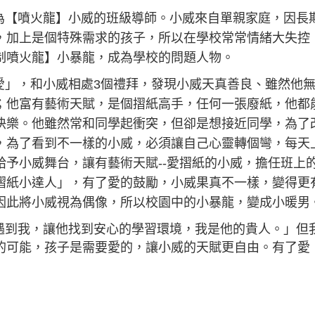
為【噴火龍】小威的班級導師。小威來自單親家庭，因長
，加上是個特殊需求的孩子，所以在學校常常情緒大失控
制噴火龍】小暴龍，成為學校的問題人物。
愛」，和小威相處3個禮拜，發現小威天真善良、雖然他
；他富有藝術天賦，是個摺紙高手，任何一張廢紙，他都
快樂。他雖然常和同學起衝突，但卻是想接近同學，為了
，為了看到不一樣的小威，必須讓自己心靈轉個彎，每天
給予小威舞台，讓有藝術天賦--愛摺紙的小威，擔任班上
摺紙小達人」，有了愛的鼓勵，小威果真不一樣，變得更
因此將小威視為偶像，所以校園中的小暴龍，變成小暖
遇到我，讓他找到安心的學習環境，我是他的貴人。」但
的可能，孩子是需要愛的，讓小威的天賦更自由。有了愛