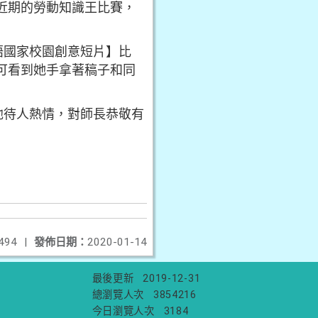
近期的勞動知識王比賽，
語國家校園創意短片】比
可看到她手拿著稿子和同
他待人熱情，對師長恭敬有
494
|
發佈日期：
2020-01-14
最後更新
2019-12-31
總瀏覽人次
3854216
今日瀏覽人次
3184