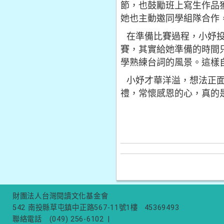
節，也鼓勵班上寫生作品
她也主動邀同學組隊合作
在準備比賽過程，小妤投
賽，其實給她準備的時間
學熟練台詞的風景。這樣
小妤才華洋溢，想法正面
禮，常懷感恩的心，真的
財團法人台灣閱讀文化基金會
542 南投縣草屯鎮中正路567-11號1樓
45369493
聯絡電話
(049) 256-6102
|