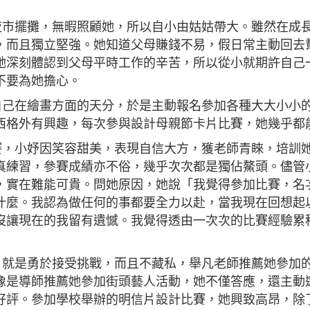
市擺攤，無暇照顧她，所以自小由姑姑帶大。雖然在成
，而且獨立堅強。她知道父母賺錢不易，假日常主動回去
她深刻體認到父母平時工作的辛苦，所以從小就期許自己
不要為她擔心。
己在繪畫方面的天分，於是主動報名參加各種大大小小
西格外有興趣，每次參與設計母親節卡片比賽，她幾乎都
，小妤因笑容甜美，表現自信大方，獲老師青睞，培訓
真練習，參賽成績亦不俗，幾乎次次都是獨佔鰲頭。儘管
，實在難能可貴。問她原因，她說「我覺得參加比賽，名
什麼。我認為做任何的事都要全力以赴，當我現在回想起
沒讓現在的我留有遺憾。我覺得透由一次次的比賽經驗累
就是勇於接受挑戰，而且不藏私，舉凡老師推薦她參加
像是導師推薦她參加街頭藝人活動，她不僅答應，還主動
好評。參加學校舉辦的明信片設計比賽，她興致高昂，除