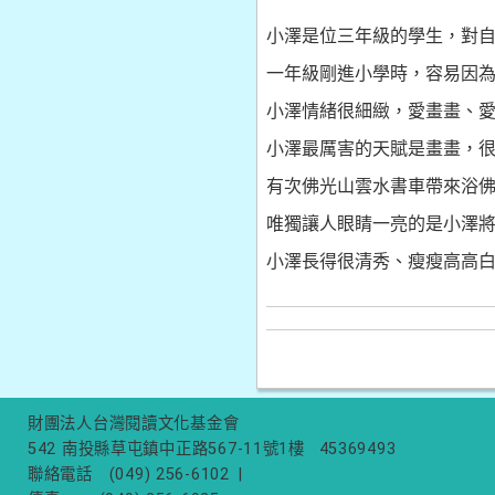
小澤是位三年級的學生，對
一年級剛進小學時，容易因
小澤情緒很細緻，愛畫畫、愛
小澤最厲害的天賦是畫畫，
有次佛光山雲水書車帶來浴
唯獨讓人眼睛一亮的是小澤
小澤長得很清秀、瘦瘦高高
財團法人台灣閱讀文化基金會
542 南投縣草屯鎮中正路567-11號1樓
45369493
聯絡電話
(049) 256-6102
|