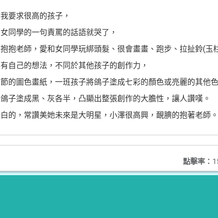
自我要求很高的孩子，
為女同學的一句責罵的話語就哭了，
抱抱老師，愛和女同學玩綁頭髮、很會畫畫、跑步、拉扯鈴(玉柱
很有自己的想法，不同於其他孩子的創作力，
佛節的圖色畫紙，一班孩子將鴿子塗成七彩的顏色或亮麗的其他
將鴿子塗成黑、灰各半，凸顯出整張創作的大膽性，讓人讚嘆。
白白的，常讚美她未來是大明星，小澤很高興，靦腆的抱著老師
點擊率：
1