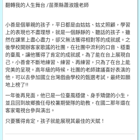
翻轉我的人生舞台 /苗栗縣蕭淑娥老師
小善是個單親的孩子，平日都是由姑姑、姑丈照顧，學習
上的表現也不盡理想，就是一個靜靜的、聽話的孩子。雖
然在課業上盡心盡力，卻又無法獲得相對等的成就感。之
後學校開辦客家歌謠的社團，在社團中流利的口音、穩重
的臺風，讓他獲得了肯定的成就感，為了能在台上展現自
己，小善會不斷地練習、練習、再練習，只為了在台上能
完美的呈現。高年級的時候，社團的老師建議喜好表演的
他，可以去參加國立台灣戲曲學校的甄選考試，最終如願
地上榜了!!
一年後再見面，他已是一位臺風穩健、身手矯健的小生，
並且回到故鄉擔任母校暑期營隊的助教，在國二那年還在
客家電視台參與演出。
只要獲得肯定，孩子就能展現其最佳的天賦！