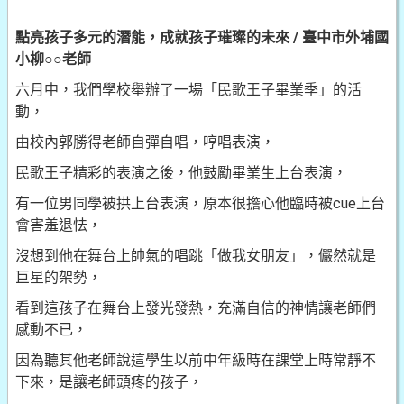
點亮孩子多元的潛能，成就孩子璀璨的未來 / 臺中市外埔國
小柳○○老師
六月中，我們學校舉辦了一場「民歌王子畢業季」的活
動，
由校內郭勝得老師自彈自唱，哼唱表演，
民歌王子精彩的表演之後，他鼓勵畢業生上台表演，
有一位男同學被拱上台表演，原本很擔心他臨時被cue上台
會害羞退怯，
沒想到他在舞台上帥氣的唱跳「做我女朋友」，儼然就是
巨星的架勢，
看到這孩子在舞台上發光發熱，充滿自信的神情讓老師們
感動不已，
因為聽其他老師說這學生以前中年級時在課堂上時常靜不
下來，是讓老師頭疼的孩子，