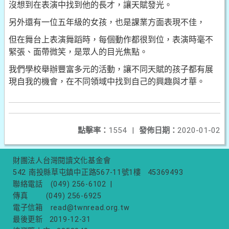
沒想到在表演中找到他的長才，讓天賦發光。
另外還有一位五年級的女孩，也是課業方面表現不佳，
但在舞台上表演舞蹈時，每個動作都很到位，表演時毫不
緊張、面帶微笑，是眾人的目光焦點。
我們學校舉辦豐富多元的活動，讓不同天賦的孩子都有展
現自我的機會，在不同領域中找到自己的興趣與才華。
點擊率：
1554
|
發佈日期：
2020-01-02
財團法人台灣閱讀文化基金會
542 南投縣草屯鎮中正路567-11號1樓
45369493
聯絡電話
(049) 256-6102
|
傳真
(049) 256-6925
電子信箱
read@twnread.org.tw
最後更新
2019-12-31