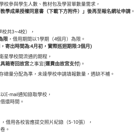
星學校參與學生人數、教材包及學習單數量需求，
「教學成果授權同意書（下載下方附件）」後再至報名網址申請
學校共3~4校），
為限
，借用期間以1學期（4個月）為限。
，寄出時間為:4月初，實際巡迴期限:3個月)
各衛星學校間流通的期程，
教具箱寄回故宮
之事宜(
運費由故宮支付
)。
庫存總量分配為準，未達學校申請填報數量，遇缺不補。
E-mail通知錄取學校，
及借還時間。
，借用各校皆應提交照片紀錄（5-10張），
問卷。