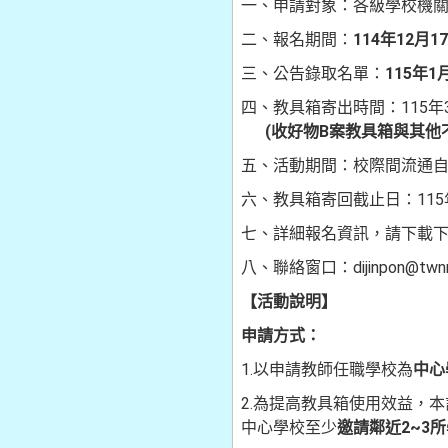
一、申請對象：各級學校機
二、報名期間：
114
年12月1
三、公告錄取名單：
115年
四、教具箱寄出時間：115年
(收好物B案教具箱與其他不
五、活動期間：校際間流通自11
六、教具箱寄回截止日：115年
七、詳細報名資訊，請下載
八、聯絡窗口：dijinpon@twn
【活動說明】
申請方式：
1.以申請教師任職學校為
中心
2.為提高教具箱使用效益，
中心學校至少
邀請鄰近2~3