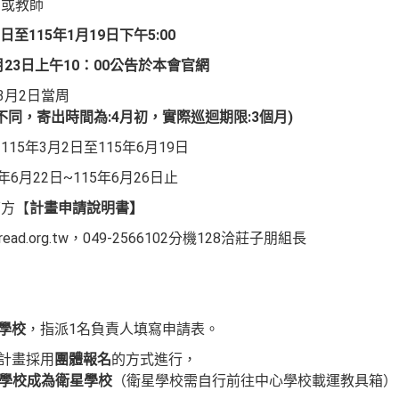
關或教師
7日至115年1月19日下午5:00
1月23日上午10：00公告於本會官網
3月2日當周
同，寄出時間為:4月初，實際巡迴期限:3個月)
5年3月2日至115年6月19日
6月22日~115年6月26日止
下方【
計畫申請說明書】
read.org.tw，049-2566102分機128洽莊子朋組長
學校
，指派1名負責人填寫申請表。
本計畫採用
團體報名
的方式進行，
所學校成為衛星學校
（衛星學校需自行前往中心學校載運教具箱）