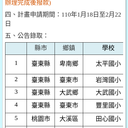
辦理完成後撥款)
四、計畫申請期間：110年1月18日至2月22
日
五、公告錄取：
縣市
鄉鎮
學校
1
臺東縣
卑南鄉
太平國小
2
臺東縣
臺東市
岩灣國小
3
臺東縣
大武鄉
大武國小
4
臺東縣
臺東市
豐里國小
5
桃園市
大溪區
田心國小