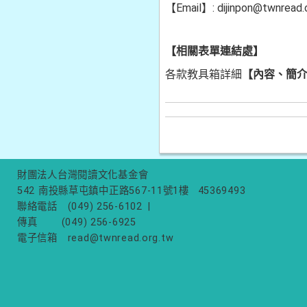
【Email】: dijinpon@twnr
【相關表單連結處】
各款教具箱詳細
【內容、簡
財團法人台灣閱讀文化基金會
542 南投縣草屯鎮中正路567-11號1樓
45369493
聯絡電話
(049) 256-6102
|
傳真
(049) 256-6925
電子信箱
read@twnread.org.tw