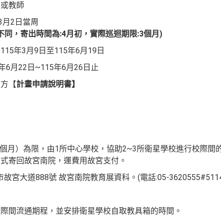
關或教師
3月2日當周
同，寄出時間為:4月初，實際巡迴期限:3個月)
5年3月9日至115年6月19日
6月22日~115年6月26日止
下方【
計畫申請說明書】
（4個月）為限，由1所中心學校，協助2~3所衛星學校進行校際
方式寄回故宮南院，運費用故宮支付。
宮大道888號 故宮南院教育展資科。(電話:05-3620555#5114
校際間流通期程，並安排衛星學校自取教具箱的時間。