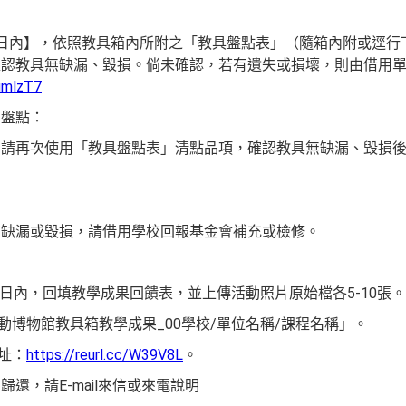
：
日內】，依照教具箱內所附之「教具盤點表」（隨箱內附或逕行
確認教具無缺漏、毀損。倘未確認，若有遺失或損壞，則由借用
3umlzT7
】盤點：
，請再次使用「教具盤點表」清點品項，確認教具無缺漏、毀損
有缺漏或毀損，請借用學校回報基金會補充或檢修。
0日內，回填教學成果回饋表，並上傳活動照片原始檔各5-10張。
動博物館教具箱教學成果_00學校/單位名稱/課程名稱」。
址：
https://reurl.cc/W39V8L
。
還，請E-mail來信或來電說明