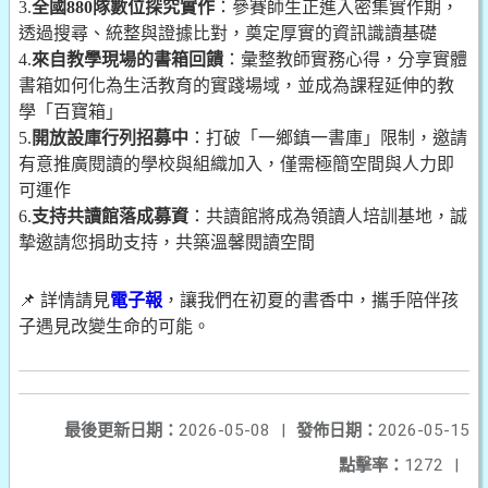
3.
全國880隊數位探究實作
：參賽師生正進入密集實作期，
透過搜尋、統整與證據比對，奠定厚實的資訊識讀基礎
4.
來自教學現場的書箱回饋
：彙整教師實務心得，分享實體
書箱如何化為生活教育的實踐場域，並成為課程延伸的教
學「百寶箱」
5.
開放設庫行列招募中
：打破「一鄉鎮一書庫」限制，邀請
有意推廣閱讀的學校與組織加入，僅需極簡空間與人力即
可運作
6.
支持共讀館落成募資
：共讀館將成為領讀人培訓基地，誠
摯邀請您捐助支持，共築溫馨閱讀空間
📌 詳情請見
電子報
，讓我們在初夏的書香中，攜手陪伴孩
子遇見改變生命的可能。
最後更新日期：
2026-05-08
|
發佈日期：
2026-05-15
點擊率：
1272
|