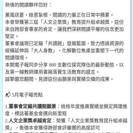
熱情的閱讀夥伴您好：
薰風送夏，綠意紮根，閱讀的力量正在日常中積累。
本會榮獲第三屆「人文企業獎」教育提升組卓越獎，這份
來自跨部會專家的肯定，讓我們深耕閱讀平權的信念更加
堅定。
董事會議現已定錨「共讀館」發展藍圖，致力透過資源的
縱橫延伸與「大人身教」，化解數位焦慮並重塑下一代的
閱讀環境。
本期電子報同步分享 880 支數位探究隊伍的最新動態，以
及第一線教師運用書箱落實生活教育的感言。
誠摯邀您翻閱，見證這份由願景與實績交織的成果。
📬 5月電子報亮點
1.
董事會定錨共讀館願景
：檢核年度推廣實績並鎖定興建進
度，標誌著基金會邁向新里程
2.
人文企業獎卓越肯定
：榮獲「人文企業獎教育提升組卓越
獎」，象徵本會獲得跨部會評審團的高度認可