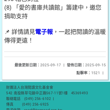
(8) 「愛的書庫共讀館」籌建中，邀您
捐助支持
📌 詳情請見
電子報
，一起把閱讀的溫暖
傳得更遠！
最後更新日期：
2025-09-17
|
發佈日期：
2025-09-15
點擊率：
1521
|
財團法人台灣閱讀文化基金會
542 南投縣草屯鎮中正路567-11號1樓
45369493
聯絡電話
(049) 256-6102
|
傳真
(049) 256-6925