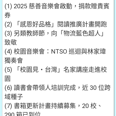
(1) 2025 慈善音樂會啟動，捐款贈貴賓
券
(2) 「感恩好品格」閱讀推廣計畫開跑
(3) 另類教師節，向「物流藍色超人」
致敬
(4) 校園音樂會：NTSO 巡迴與林家瑋
獨奏會
(5) 「校園見・台灣」名家講座走進校
園
(6) 讀書會帶領人培訓完成，近 30 位跨
域種子
(7) 書箱更新計畫持續募集，20 校、
290 箱已到位