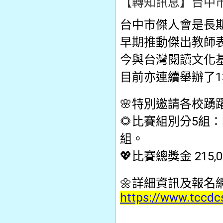
【轉知訊息】台中市
台中市傑人會是長
早期推動傑出教師
今與台灣閱讀文化
目前亦連續舉辦了
🌸
特別邀請各校踴
🌻比賽組別分5組
組。
💖比賽總獎金 21
🌼詳細資訊及報名
https://www.tccdc