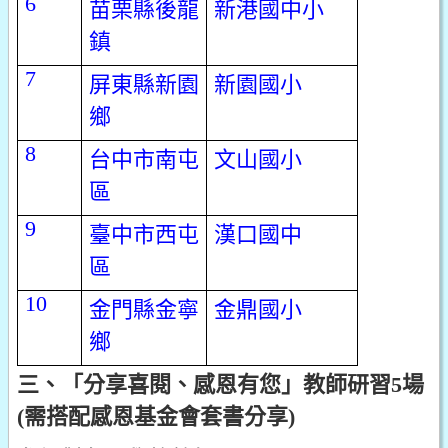
6
苗栗縣後龍
新港國中小
鎮
7
屏東縣新園
新園國小
鄉
8
台中市南屯
文山國小
區
9
臺中市西屯
漢口國中
區
10
金門縣金寧
金鼎國小
鄉
三、「分享喜閱、感恩有您」教師研習5場
(需搭配感恩基金會套書分享)