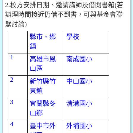
2.校方安排日期、邀請講師及借閱書箱(若
辦理時間接近仍借不到書，可與基金會聯
繫討論)
縣市、鄉
學校
鎮
1
高雄市鳳
南成國小
山區
2
新竹縣竹
中山國小
東鎮
3
宜蘭縣冬
清溝國小
山鄉
4
臺中市外
外埔國小