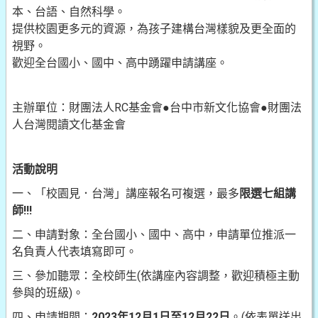
本、台語、自然科學。
提供校園更多元的資源，為孩子建構台灣樣貌及更全面的
視野。
歡迎全台國小、國中、高中踴躍申請講座。
主辦單位：財團法人RC基金會●台中市新文化協會●財團法
人台灣閱讀文化基金會
活動說明
一、「校園見．台灣」講座報名可複選，最多
限選七組講
師!!!
二、申請對象：全台國小、國中、高中，申請單位推派一
名負責人代表填寫即可。
三、參加聽眾：全校師生(依講座內容調整，歡迎積極主動
參與的班級)。
四、申請期間：
2023
年12月1日至12月22日
。(依表單送出