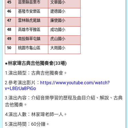
苗栗縣苗栗市
文華國小
45
基隆市安樂區
建德國小
46
雲林縣虎尾鎮
廉使國小
47
高雄市苓雅區
成功國小
48
南投縣草屯鎮
虎山國小
49
桃園市龜山區
大崗國小
50
●
林家瑋古典吉他獨奏會(33場)
1.演出類型：古典吉他獨奏會。
2.參考演出影片：
https://www.youtube.com/watch?
v=L8ErUa8PiGo
3.演出內容：介紹音樂學習的歷程及曲目介紹、解說、古典
吉他獨奏。
4.演出人數：林家瑋老師一人。
5.演出時間：60分鐘。