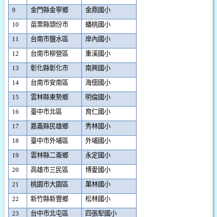
9
金門縣金寧鄉
金鼎國小
10
苗栗縣頭份市
蟠桃國小
11
台南市鹽水區
岸內國小
12
台南市柳營區
重溪國小
13
彰化縣彰化市
南興國小
14
台南市安南區
海佃國小
15
雲林縣東勢鄉
明倫國小
16
臺中市北區
育仁國小
17
嘉義縣民雄鄉
秀林國小
18
臺中市外埔區
外埔國小
19
雲林縣二崙鄉
永定國小
20
高雄市三民區
博愛國小
21
桃園市大園區
菓林國小
22
新竹縣新豐鄉
松林國小
23
台中市北屯區
四張犁國小