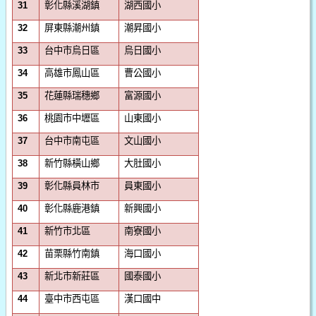
彰化縣溪湖鎮
湖西國小
31
屏東縣潮州鎮
潮昇國小
32
台中市烏日區
烏日國小
33
高雄市鳳山區
曹公國小
34
花蓮縣瑞穗鄉
富源國小
35
桃園市中壢區
山東國小
36
台中市南屯區
文山國小
37
新竹縣橫山鄉
大肚國小
38
彰化縣員林市
員東國小
39
彰化縣鹿港鎮
新興國小
40
新竹市北區
南寮國小
41
苗栗縣竹南鎮
海口國小
42
新北市新莊區
國泰國小
43
臺中市西屯區
漢口國中
44