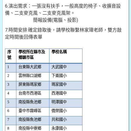
6.演出需求：一張沒有扶手，一般高度的椅子、收擴音設
備、二支麥克風、二支麥克風架。
簡報設備(電腦、投影)
7.時間安排:確定錄取後，請學校聯繫林家瑋老師，雙方敲
定時間後回傳表單
序
學校所在縣市及
學校名稱
號
鄉鎮市區
1
台東縣大武鄉
大武國中
2
雲林縣口湖鄉
下崙國小
3
屏東縣瑪家鄉
瑪家國中
4
台南市西港區
西港國中
5
南投縣魚池鄉
明潭國中
6
臺中市霧峰區
僑榮國小
7
南投縣魚池鄉
共和國小
8
南投縣中寮鄉
永康國小