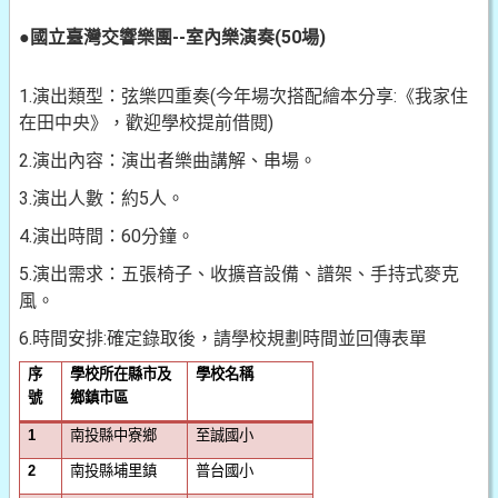
●
國立臺灣交響樂團
--
室內樂演奏
(50
場
)
1.演出類型：弦樂四重奏(今年場次搭配繪本分享:《我家住
在田中央》，歡迎學校提前借閱)
2.演出內容：演出者樂曲講解、串場。
3.演出人數：約5人。
4.演出時間：60分鐘。
5.演出需求：五張椅子、收擴音設備、譜架、手持式麥克
風。
6.時間安排:確定錄取後，請學校規劃時間並回傳表單
序
學校所在縣市及
學校名稱
號
鄉鎮市區
南投縣中寮鄉
至誠國小
1
南投縣埔里鎮
普台國小
2