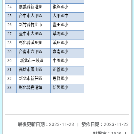
24
嘉義縣新港鄉
復興國小
25
台中市大甲區
大甲國中
26
新竹縣竹北市
豐田國小
27
臺中市大里區
草湖國小
28
彰化縣溪州鄉
溪州國小
29
台南市六甲區
嘉南國小
30
新北市三峽區
中園國小
31
高雄市鳳山區
正義國小
32
新北市新莊區
思賢國小
33
彰化縣鹿港鎮
新興國小
最後更新日期：
2023-11-23
|
發佈日期：
2023-11-23
點擊率：
1838
|