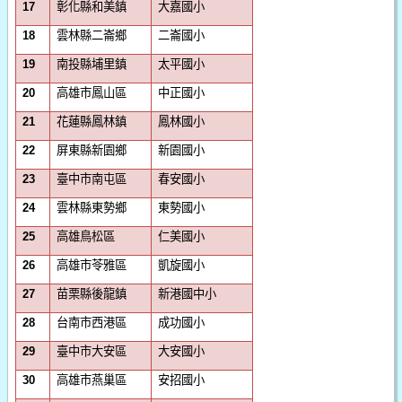
彰化縣和美鎮
大嘉國小
17
雲林縣二崙鄉
二崙國小
18
南投縣埔里鎮
太平國小
19
高雄市鳳山區
中正國小
20
花蓮縣鳳林鎮
鳳林國小
21
屏東縣新園鄉
新園國小
22
臺中市南屯區
春安國小
23
雲林縣東勢鄉
東勢國小
24
高雄鳥松區
仁美國小
25
高雄市苓雅區
凱旋國小
26
苗栗縣後龍鎮
新港國中小
27
台南市西港區
成功國小
28
臺中市大安區
大安國小
29
高雄市燕巢區
安招國小
30