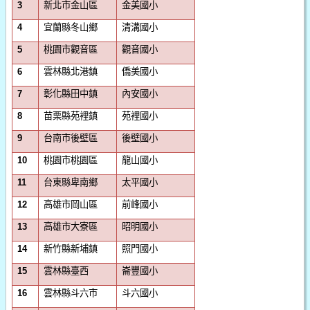
新北市金山區
金美國小
3
宜蘭縣冬山鄉
清溝國小
4
桃園市觀音區
觀音國小
5
雲林縣北港鎮
僑美國小
6
彰化縣田中鎮
內安國小
7
苗栗縣苑裡鎮
苑裡國小
8
台南市後壁區
後壁國小
9
桃園市桃園區
龍山國小
10
台東縣卑南鄉
太平國小
11
高雄市岡山區
前峰國小
12
高雄市大寮區
昭明國小
13
新竹縣新埔鎮
照門國小
14
雲林縣臺西
崙豐國小
15
雲林縣斗六市
斗六國小
16