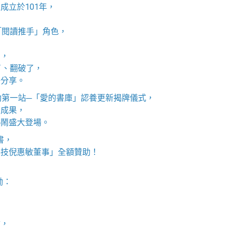
成立於101年，
「閱讀推手」角色，
動，
了、翻破了，
子分享。
動第一站─「愛的書庫」認養更新揭牌儀式，
動成果，
熱鬧盛大登場。
書，
科技倪惠敏董事」全額贊助！
勵：
，
會，