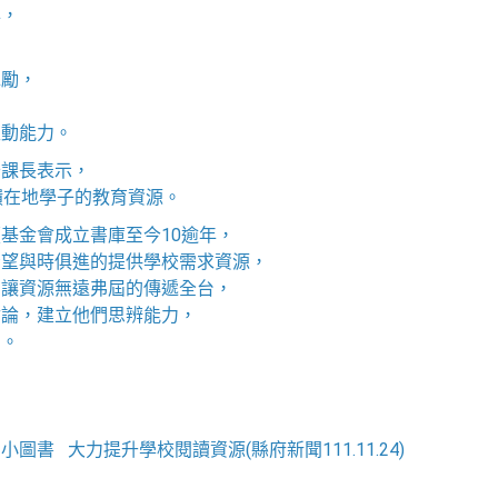
年，
勉勵，
互動能力。
怡課長表示，
饋在地學子的教育資源。
基金會成立書庫至今10逾年，
希望與時俱進的提供學校需求資源，
，讓資源無遠弗屆的傳遞全台，
討論，建立他們思辨能力，
力。
書 大力提升學校閱讀資源(縣府新聞111.11.24)