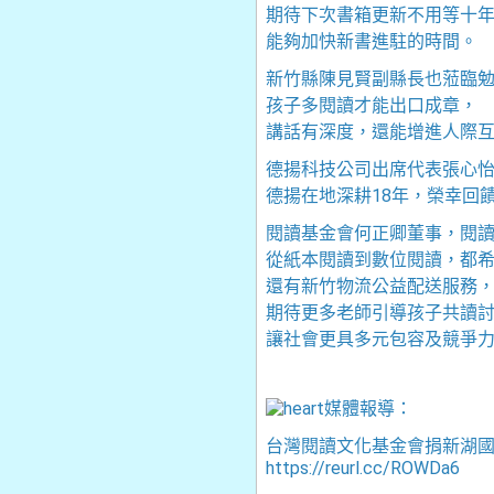
期待下次書箱更新不用等十
能夠加快新書進駐的時間。
新竹縣陳見賢副縣長也蒞臨
孩子多閱讀才能出口成章，
講話有深度，還能增進人際
德揚科技公司出席代表張心
德揚在地深耕18年，榮幸回
閱讀基金會何正卿董事，閱讀
從紙本閱讀到數位閱讀，都
還有新竹物流公益配送服務
期待更多老師引導孩子共讀
讓社會更具多元包容及競爭
媒體報導：
台灣閱讀文化基金會捐新湖國小圖
https://reurl.cc/ROWDa6