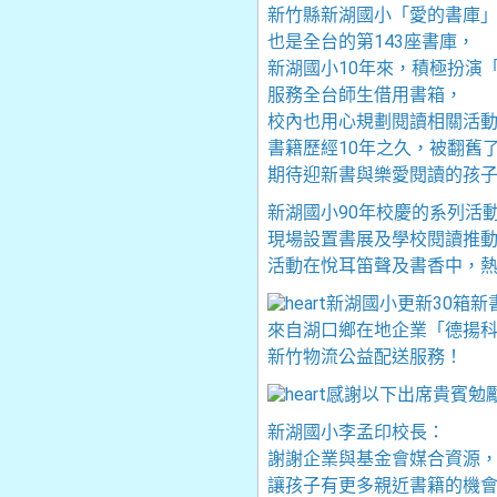
新竹縣新湖國小「愛的書庫」
也是全台的第143座書庫，
新湖國小10年來，積極扮演
服務全台師生借用書箱，
校內也用心規劃閱讀相關活
書籍歷經10年之久，被翻舊
期待迎新書與樂愛閱讀的孩
新湖國小90年校慶的系列活
現場設置書展及學校閱讀推
活動在悅耳笛聲及書香中，
新湖國小更新30箱新
來自湖口鄉在地企業「德揚
新竹物流公益配送服務！
感謝以下出席貴賓勉
新湖國小李孟印校長：
謝謝企業與基金會媒合資源
讓孩子有更多親近書籍的機