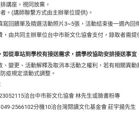
排講座，視同放棄，
。(講師聯繫方式由主辦單位提供)。
填寫回饋單及精選活動照片3~5張，活動結束後一週內回
費，由共同主辦單位台中市新文化協會支付，錄取者需提
，
如從車站到學校有接送需求，請學校協助安排接送事宜
改、變更、活動解釋及取消本活動之權利，若有相關異動
防疫規定滾動式調整。
：
m，04-23052115洽台中市新文化協會 林先生或臉書粉專
g.tw，049-2566102分機10洽台灣閱讀文化基金會 莊宇揚先生