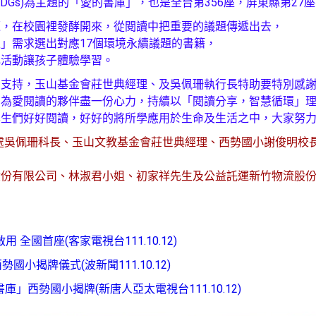
DGs)為主題的「愛的書庫」，也是全台第356座，屏東縣第27
題，在校園裡發酵開來，從閱讀中把重要的議題傳遞出去，
」需求選出對應17個環境永續議題的書籍，
元活動讓孩子體驗學習。
期支持，玉山基金會莊世典經理、及吳佩珊執行長特助要特別感
，為愛閱讀的夥伴盡一份心力，持續以「閱讀分享，智慧循環」
學生們好好閱讀，好好的將所學應用於生命及生活之中，大家努
處吳佩珊科長、玉山文教基金會莊世典經理、西勢國小謝俊明校
股份有限公司、林淑君小姐、初家祥先生及公益託運新竹物流股
。
 全國首座(客家電視台111.10.12)
小揭牌儀式(波新聞111.10.12)
庫」西勢國小揭牌(新唐人亞太電視台111.10.12)