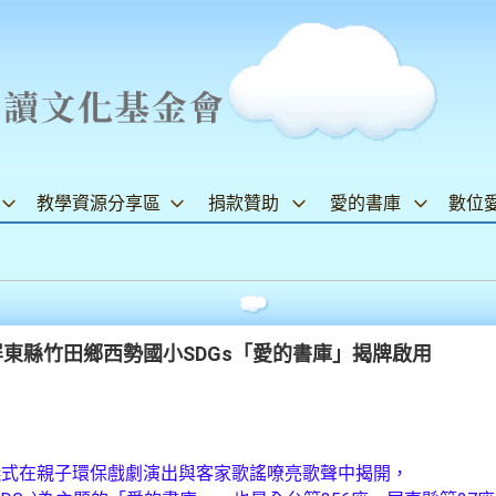
教學資源分享區
捐款贊助
愛的書庫
數位
12屏東縣竹田鄉西勢國小SDGs「愛的書庫」揭牌啟用
儀式在親子環保戲劇演出與客家歌謠嘹亮歌聲中揭開，