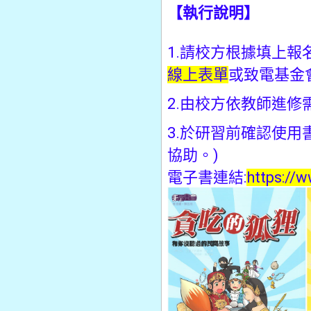
【執行說明】
1.請校方根據填上
線上表單
或致電基金
2.由校方依教師進
3.於研習前確認使
協助。)
電子書連結:
https://