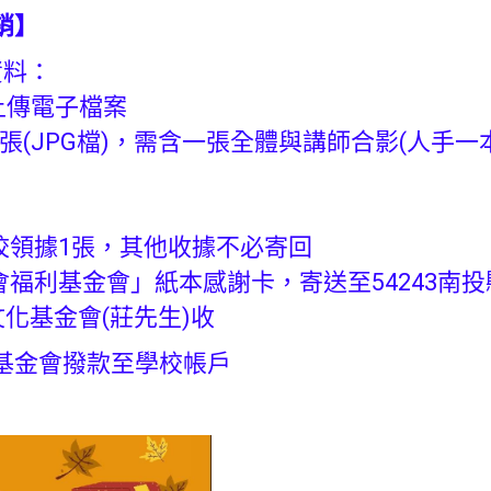
銷】
資料：
上傳電子檔案
5張(JPG檔)，需含一張全體與講師合影(人手一
校領據1張，其他收據不必寄回
會福利基金會」紙本感謝卡，寄送至54243南投
文化基金會(莊先生)收
基金會撥款至學校帳戶