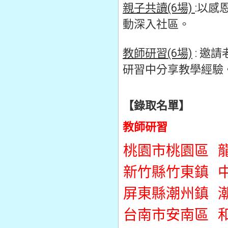
親子共讀(6場)
:以感
動深入社區。
教師研習(6場)
: 邀
研習中分享教學經驗
【錄取名單】
教師研習
桃園市桃園區
龍
新竹縣竹東鎮
中
屏東縣潮州鎮
潮
台南市安南區
和