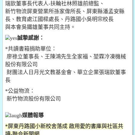
瑞欽董事長代表人-扶輪社林照雄前總監、
新竹物流屏東營業所孫家偉所長、屏東縣潘孟安縣
長、教育處江國樑處長、丹路國小吳明宗校長
與本會吳鐵雄董事共同主持。
誠摯感謝：
*共讀書箱捐助單位：
廖祿立董事長、王陳鴻先生全家福、堃霖冷凍機械
股份有限公司
財團法人日月光文教基金會、華立企業張瑞欽董事
長
*公益物流：
新竹物流股份有限公司
媒體報導
*屏東丹路國小新校舍落成 啟用愛的書庫與社區共
讀-聯合新聞網