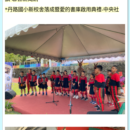
*丹路國小新校舍落成暨愛的書庫啟用典禮-中央社