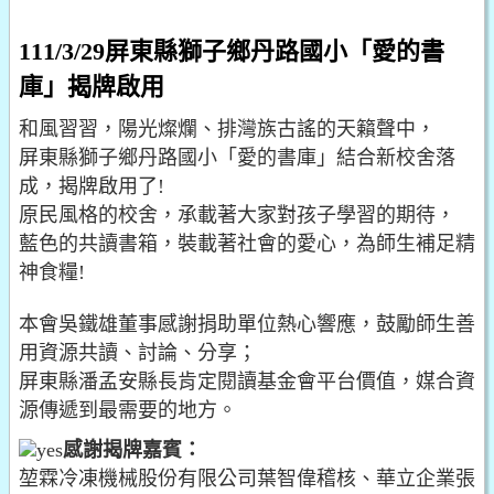
111/3/29屏東縣獅子鄉丹路國小「愛的書
庫」揭牌啟用
和風習習，陽光燦爛、排灣族古謠的天籟聲中，
屏東縣獅子鄉丹路國小「愛的書庫」結合新校舍落
成，揭牌啟用了!
原民風格的校舍，承載著大家對孩子學習的期待，
藍色的共讀書箱，裝載著社會的愛心，為師生補足精
神食糧!
本會吳鐵雄董事感謝捐助單位熱心響應，鼓勵師生善
用資源共讀、討論、分享；
屏東縣潘孟安縣長肯定閱讀基金會平台價值，媒合資
源傳遞到最需要的地方。
感謝揭牌嘉賓：
堃霖冷凍機械股份有限公司葉智偉稽核、華立企業張