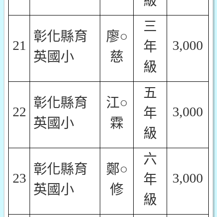
級
三
彰化縣育
廖○
21
3,000
年
英國小
慈
級
五
彰化縣育
江○
22
3,000
年
英國小
霖
級
六
彰化縣育
鄭○
23
3,000
年
英國小
修
級