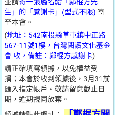
並請
寄一張屬名給「鄭棍方先
生」的「感謝卡」(型式不限)
寄
至本會。
(
地址：542南投縣草屯鎮中正路
567-11號1樓，台灣閱讀文化基金
會 收，備註：鄭棍方感謝卡
)
請正確填寫領據，以免權益受
損；本會於收到領據後，3月31前
匯入指定帳戶。敬請留意截止日
期，逾期視同放棄。
「鄭棍方關
領據請點此網址：