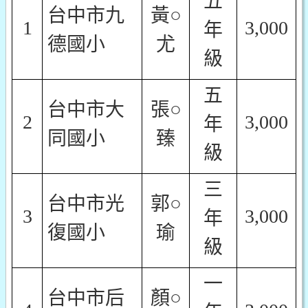
五
台中市九
黃○
1
3,000
年
德國小
尤
級
五
台中市大
張○
2
3,000
年
同國小
臻
級
三
台中市光
郭○
3
3,000
年
復國小
瑜
級
一
台中市后
顏○