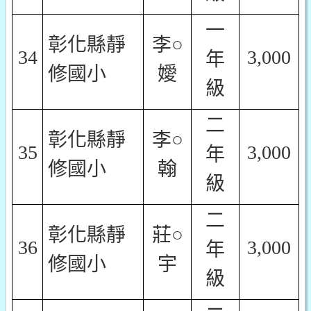
一
彰化縣靜
李○
34
3,000
年
修國小
嬡
級
二
彰化縣靜
李○
35
3,000
年
修國小
翰
級
二
彰化縣靜
莊○
36
3,000
年
修國小
宇
級