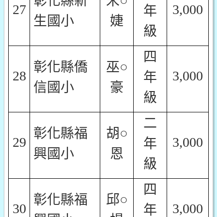
彰化縣新
宋○
27
3,000
年
生國小
婕
級
四
彰化縣僑
巫○
28
3,000
年
信國小
豪
級
二
彰化縣福
胡○
29
3,000
年
興國小
恩
級
四
彰化縣福
邱○
30
3,000
年