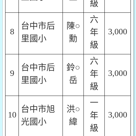
級
六
台中市后
陳○
8
3,000
年
里國小
勳
級
六
台中市后
鈴○
9
3,000
年
里國小
岳
級
一
台中市旭
洪○
10
3,000
年
光國小
緯
級