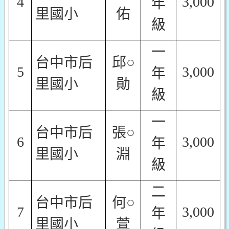
4
3,000
年
里國小
佑
級
一
台中市后
邱○
5
3,000
年
里國小
勛
級
一
台中市后
張○
6
3,000
年
里國小
淵
級
二
台中市后
何○
7
3,000
年
里國小
萱