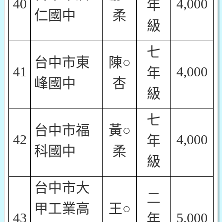
40
4,000
年
仁國中
柔
級
七
台中市東
陳○
41
4,000
年
峰國中
杏
級
七
台中市福
黃○
42
4,000
年
科國中
柔
級
台中市大
二
甲工業高
王○
43
5,000
年