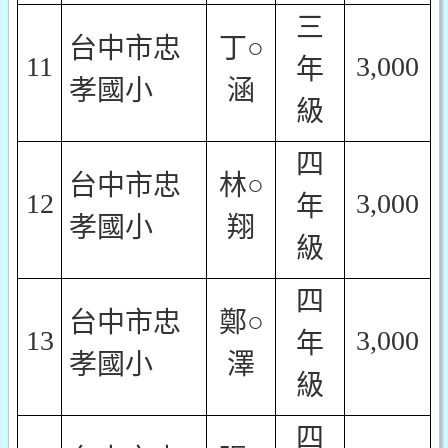
三
台中市忠
丁○
11
3,000
年
孝國小
涵
級
四
台中市忠
林○
12
3,000
年
孝國小
翔
級
四
台中市忠
鄭○
13
3,000
年
孝國小
澤
級
四