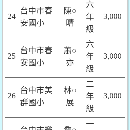
六
台中市春
陳○
24
3,000
年
安國小
晴
級
六
台中市春
蕭○
25
3,000
年
安國小
亦
級
二
台中市美
林○
26
3,000
年
群國小
展
級
一