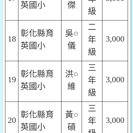
英國小
傑
級
二
彰化縣育
吳○
18
3,000
年
英國小
儀
級
三
彰化縣育
洪○
19
3,000
年
英國小
維
級
三
彰化縣育
黃○
20
3,000
年
英國小
碩