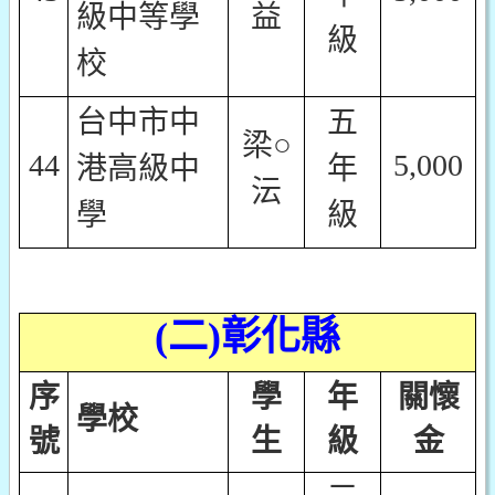
級中等學
益
級
校
台中市中
五
梁○
44
5,000
港高級中
年
沄
學
級
(
二)彰化縣
序
學
年
關懷
學校
號
生
級
金