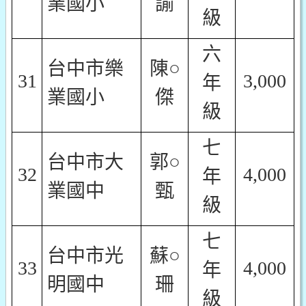
業國小
諭
級
六
台中市樂
陳○
31
3,000
年
業國小
傑
級
七
台中市大
郭○
32
4,000
年
業國中
甄
級
七
台中市光
蘇○
33
4,000
年
明國中
珊
級