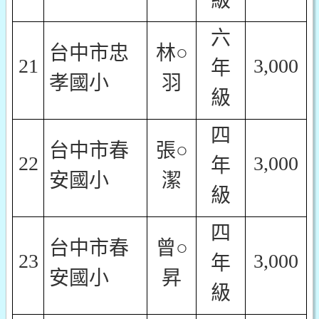
級
六
台中市忠
林○
21
3,000
年
孝國小
羽
級
四
台中市春
張○
22
3,000
年
安國小
潔
級
四
台中市春
曾○
23
3,000
年
安國小
昇
級