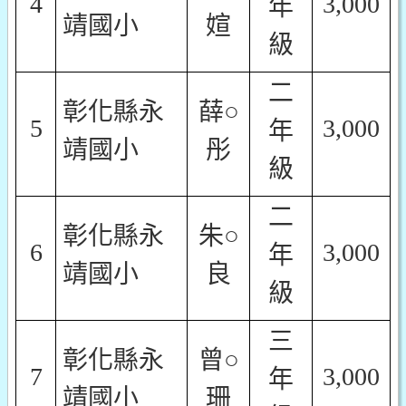
4
3,000
年
靖國小
媗
級
二
彰化縣永
薛○
5
3,000
年
靖國小
彤
級
二
彰化縣永
朱○
6
3,000
年
靖國小
良
級
三
彰化縣永
曾○
7
3,000
年
靖國小
珊