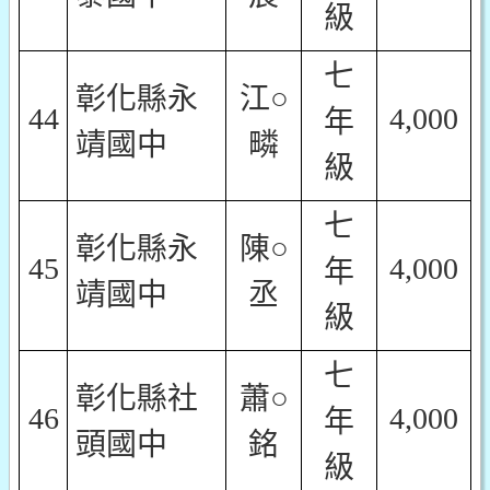
級
七
彰化縣永
江○
44
4,000
年
靖國中
疄
級
七
彰化縣永
陳○
45
4,000
年
靖國中
丞
級
七
彰化縣社
蕭○
46
4,000
年
頭國中
銘
級