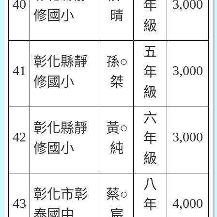
40
3,000
年
修國小
晴
級
五
彰化縣靜
孫○
41
3,000
年
修國小
桀
級
六
彰化縣靜
黃○
42
3,000
年
修國小
純
級
八
彰化市彰
蔡○
43
4,000
年
泰國中
宸