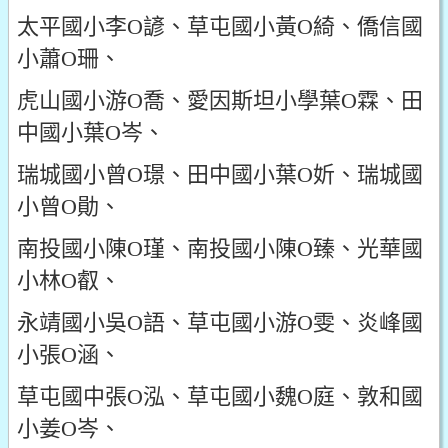
太平國小李O諺、草屯國小黃O綺、僑信國
小蕭O珊、
虎山國小游O喬、愛因斯坦小學葉O霖、田
中國小葉O岑、
瑞城國小曾O璟、田中國小葉O妡、瑞城國
小曾O勛、
南投國小陳O瑾、南投國小陳O臻、光華國
小林O叡、
永靖國小吳O語、草屯國小游O雯、炎峰國
小張O涵、
草屯國中張O泓、草屯國小魏O庭、敦和國
小姜O岑、