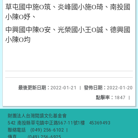
草屯國中施O筑、炎峰國小施O琦、南投國
小陳O妤、
中興國中陳O安、光榮國小王O誠、德興國
小陳O均
最後更新日期：
2022-01-21
|
發佈日期：
2022-01-20
點擊率：
1847
|
財團法人台灣閱讀文化基金會
542 南投縣草屯鎮中正路567-11號1樓
45369493
聯絡電話
(049) 256-6102
|
傳真
(049) 256-6925