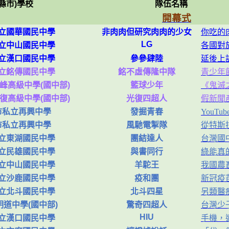
(縣市)學校
隊伍名稱
開幕式
立國華國民中學
非肉肉但研究肉肉的少女
你吃的
LG
立中山國民中學
各國對
立漢口國民中學
參參肆陸
延後上
立銘傳國民中學
銘不虛傳隆中隊
青少年
峰高級中學(國中部)
籃球少年
《鬼滅
復高級中學(國中部)
光復四超人
假新聞
市私立再興中學
發掘青春
YouT
市私立再興中學
風馳電掣隊
從特斯
立東湖國民中學
團結達人
台灣國
立民雄國民中學
與書同行
綠能真
立中山國民中學
羊駝王
我國農
立沙鹿國民中學
疫和團
新冠疫
立北斗國民中學
北斗四星
另類醫
道中學(國中部)
驚奇四超人
台灣少
HIU
立漢口國民中學
手機，