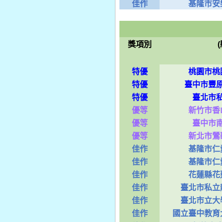
佳作
基隆市安
獎項別
特優
桃園市桃
特優
臺中市豐
特優
臺北市
優等
新竹市香
優等
臺中市
優等
新北市鶯
佳作
基隆市仁
佳作
基隆市仁
佳作
花蓮縣花
佳作
臺北市私立
佳作
臺北市立大
佳作
國立臺中教育