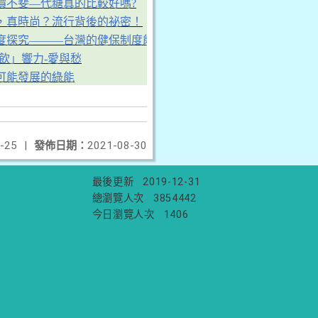
價不斐—代糖真的比較好嗎?
，真時尚？流行背後的祕密！
度探究———台灣的健保制度能否堪稱世界第一
「飲」響力-愛與愁
可能發展的綠能
-25
|
發佈日期：
2021-08-30
最後更新
2019-12-31
總瀏覽人次
3854442
今日瀏覽人次
1406