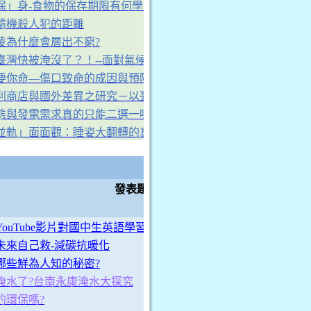
保」身-食物的保存期限有何學問？
隨機殺人犯的距離
凌為什麼會層出不窮?
臺灣快被淹沒了？！--面對氣候變遷，我們該怎麼辦？
要你命—傷口致命的成因與預防探討
利商店與國外差異之研究－以臺、日、韓、美為例
態與發電需求真的只能二選一嗎?
並軌」面面觀：睡姿大翻轉的真相
C組
各獎項別依照小隊編號順序排序
發表題目
ouTube影片對國中生英語學習之影響
未來自己救-減碳抗暖化
哪些鮮為人知的秘密?
淹水了?台南永康淹水大探究
的環保嗎?