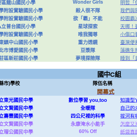
Wonder Girls
東區龍山國民小學
明哲「
學附設實驗國民小學
殺人很不隊
我們與
學附設實驗國民小學
欲「霸」不能
校園霸
私立普台國民小學
星球探索
天哪！
學附設實驗國民小學
唯我獨尊
小傷口
東鎮中山國民小學
重力透鏡
臺灣便
北市博愛國民小學
豆漿隊
藻礁生
莊區新莊國民小學
夢境探險隊
睡到「
國中
(縣市)學校
隊伍名稱
開幕式
立東光國民中學
數位學習 you,too
知識型Y
立文賢國民中學
全暖隊
自己的
立壽豐國民中學
四公尺裡的科學
拔河有
立文賢國民中學
永康淹水小能手
怎麼又
60% Off
立瑠公國民中學
紙袋真