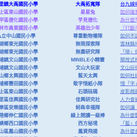
里鎮大禹國民小學
大禹拓寬隊
台九線
止區東山國民小學
星星兔
如何復
甲區德化國民小學
芋見德化
為什麼
林市員東國民小學
英雄出少年
「打斷
私立中山國民小學
尊重動物權隊
如何不
湖鄉東光國民小學
無限探索隊
雲林縣
湖鄉東光國民小學
無盡研究隊
「啡」
埔鎮文山國民小學
MINBLE小精靈
開放式
埔鎮文山國民小學
文山大玩家
文山玩
山鄉太興國民小學
藍天太興
如何杜
埔鄉豐田國民小學
敬字惜紙小隊
惜「字
止區東山國民小學
石頭砝碼
皮影戲
里區佳興國民小學
佳興研究社
人力會被
樂區安樂國民小學
蚵犇幸福隊
如何讓
港鄉伸仁國民小學
線上閱讀一級棒
為什麼
嶼鄉西口國民小學
西方秘境
「藍」
山區鳳山國民小學
鳳資飛揚
為什麼