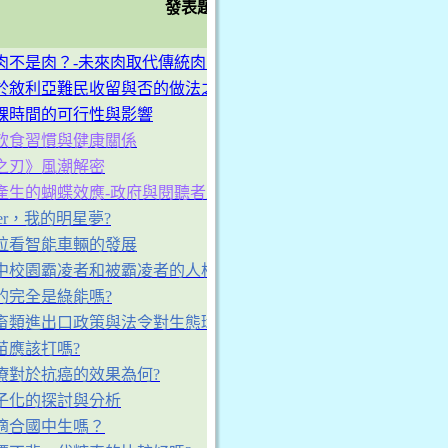
發表題目
肉不是肉？-未來肉取代傳統肉的可能性
於敘利亞難民收留與否的做法之探討
課時間的可行性與影響
飲食習慣與健康關係
之刃》風潮解密
產生的蝴蝶效應-政府與閱聽者應具備的訊息處理能力
uber，我的明星夢?
拉看智能車輛的發展
中校園霸凌者和被霸凌者的人格特質與心理認知
的完全是綠能嗎?
畜類進出口政策與法令對生態環境的衝擊與因應方式
苗應該打嗎?
療對於抗癌的效果為何?
子化的探討與分析
適合國中生嗎？