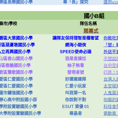
樂區長樂國民小學
專「長」探究
運用sc
國小
(縣市)學校
隊伍名稱
開幕式
園區大業國民小學
讓隊友保持理智是種奢望
你敢吃
原區葫蘆墩國民小學
網海小遊俠
「塑」
私立再興國民小學
SPEED使命必達
外送平
山區香山國民小學
我是查課拉
不想說
南區樹義國民小學
柚子無毒
台中空
歌區鶯歌國民小學
發現者號
叮咚！
愛區仁愛國民小學
好運連連隊
台灣人
愛區仁愛國民小學
仁愛小玩家
太空探
蓮市鑄強國民小學
叫我第一名
人鬼莫
靜心高中附設國小部
你說對不對
你喝的
學附設實驗國民小學
ESUT 資優 01
科技會
大學附設實驗國民小學
尋晶者
電動車