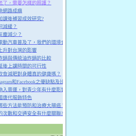
老了，需要怎樣的照護？
決網路成癮
加課後補習成效研究?
何減緩？
灰塵減少？
電動汽車普及了，我們的環境會因此得到改善嗎？
上升對台灣的影響
炸鍋與傳統油炸鍋的比較
延後上課時間的可行性
飲食減肥對身體真的健康嗎？
tagram和Facebook之優缺點及比較
納入奧運，對青少年有什麼影響?
國唐代服飾特色
哪些方法能預防和治療大腸癌？
的次數和交通安全有什麼關聯?
D組
各獎項別依照小隊編號順序排序