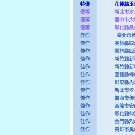
特優
花蓮縣玉
優等
新北市汐
優等
臺中市大
優等
彰化縣員
佳作
臺北市
佳作
雲林縣四
佳作
雲林縣四
佳作
新竹縣新
佳作
新竹縣新
佳作
嘉義縣梅
佳作
屏東縣內
佳作
新北市汐
佳作
臺南市佳
佳作
基隆市安
佳作
彰化縣伸
佳作
金門縣烈
佳作
高雄市鳳