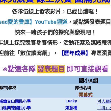
各隊伍線上發表影片，已經出爐囉！
read愛的書庫】YouTube頻道
，或點選發表題目
快來一睹孩子們的探究與發現吧！
0年線上探究競賽參賽情形、活動花絮及媒體報
迎前往「數位讀寫網」，
【歷年成果】
專區瀏
※點選各隊
發表題目
即可直接觀看
國小
(縣市)學校
隊伍名稱
開幕式
Lucky
埔鎮文山國民小學
討人厭
山區興德國民小學
如意橋
「抖」