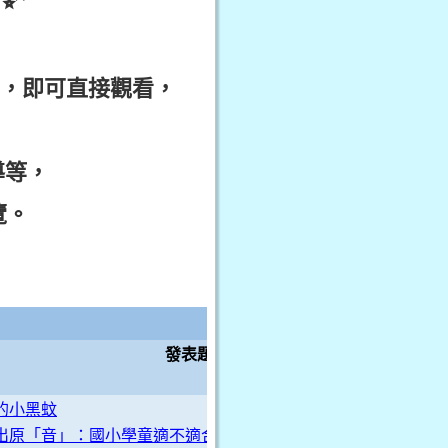
，即可直接觀看，
導等，
覽。
A組
各獎項別依照小隊編號順序排序
發表題目
的小黑蚊
出原「音」：國小學童適不適合使用TikTok？