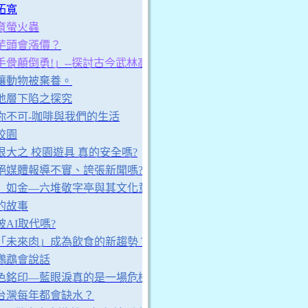
拓寬
育螢火蟲
芋頭會漲價？
手骨顛倒勇!」--探討古今武林高手如何療傷?
讓動物被棄養。
地層下陷之探究
你不可-咖啡與我們的生活
校園
很大之 校園遊具 真的安全嗎?
絕媒體報導不實、誇張新聞嗎?
」如金—六堆敬字亭與其文化意涵
的故事
AI取代嗎?
「未來肉」成為飲食的新趨勢？
鸚鵡會說話
色銘印—藍眼淚真的是一場危機嗎？
台灣每年都會缺水？