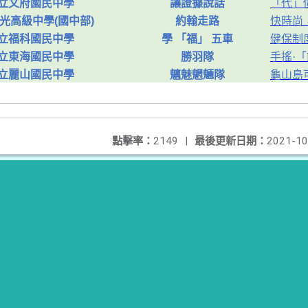
立文府國民中學
讓證據說話
「代」
光高級中學(國中部)
約翰走路
快時尚
立福科國民中學
學 「福」 五車
健保制
立東海國民中學
勝羽隊
手搖·
立麗山國民中學
魑魅魍魎隊
龜山島
點擊率：
2149
|
最後更新日期：
2021-10