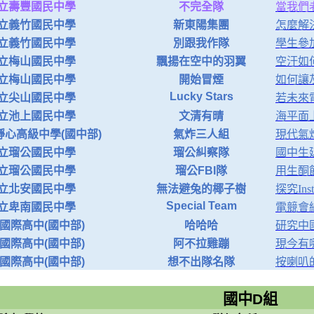
立壽豐國民中學
不完全隊
當我們
立義竹國民中學
新東陽集團
怎麼解
立義竹國民中學
別跟我作隊
學生參
立梅山國民中學
飄揚在空中的羽翼
空汙如
立梅山國民中學
開始冒煙
如何讓
Lucky Stars
立尖山國民中學
若未來
立池上國民中學
文清有晴
海平面
心高級中學(國中部)
氣炸三人組
現代氣
立瑠公國民中學
瑠公糾察隊
國中生
立瑠公國民中學
瑠公FBI隊
用生酮
立北安國民中學
無法避兔的椰子樹
探究Ins
Special Team
立卑南國民中學
電競會
國際高中(國中部)
哈哈哈
研究中
國際高中(國中部)
阿不拉雞蹦
現今有
國際高中(國中部)
想不出隊名隊
按喇叭
國中