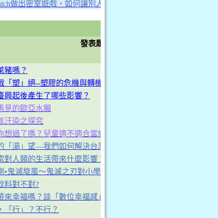
ratch做出密室遊戲，如何讓別人有更多的腦力激盪
B組
各獎項別依照小隊編號順序排序
發表題目
萊豬嗎？
戰「塑」絕--塑膠的危機與轉機
臺興起後產生了哪些影響？
再見的歐亞水獺
氣汙染之探究
你想過了嗎？兒童適不適合當網紅？
的「渴」望—我們如何解決台灣缺水問題？
索對人類的生活帶來什麼影響？
測•鬼滅旋風～鬼滅之刃對小學生的影響
飲料對不對?
帶來幸福嗎？談「數位幸福感」
，「行」？不行？