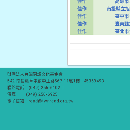
佳作
高雄市
佳作
南投縣立旭
佳作
臺中市
佳作
臺東縣
佳作
臺北市
財團法人台灣閱讀文化基金會
542 南投縣草屯鎮中正路567-11號1樓
45369493
聯絡電話
(049) 256-6102
|
傳真
(049) 256-6925
電子信箱
read@twnread.org.tw