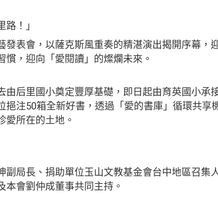
里路！」
藝發表會，以薩克斯風重奏的精湛演出揭開序幕，
習慣，迎向「愛閱讀」的燦爛未來。
去由后里國小奠定豐厚基礎，即日起由育英國小承
位挹注50箱全新好書，透過「愛的書庫」循環共享
珍愛所在的土地。
坤副局長、捐助單位玉山文教基金會台中地區召集
及本會劉仲成董事共同主持。