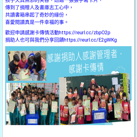
孩子天真無邪的笑容，透過一張張手寫卡片，
傳到了捐贈人及書庫志工心中，
共讀書箱串起了奇妙的緣份，
喜愛閱讀真是一件幸福的事。
歡迎申請感謝卡傳情活動
https://reurl.cc/zbpO2p
捐助人也可與我們分享回饋
https://reurl.cc/E2gWKg