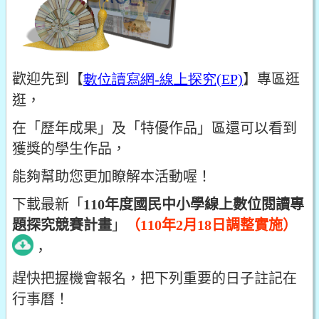
歡迎先到【
數
位讀
寫網-
線
上探究(EP)
】專區逛
逛，
在「歷年成果」及「特優作品」區還可以看到
獲獎的學生作品，
能夠幫助您更加瞭解本活動喔！
下載最新「
110年度國民中小學線上數位閱讀專
題探究競賽計畫
」
（110年2月18日調整實施）
，
趕快把握機會報名，把下列重要的日子註記在
行事曆！