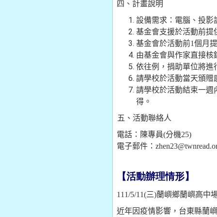
四、計畫說明
設備需求：電腦、投影
基金會支援於活動前提
基金會於活動前
1
個月
由基金會與作家直接核
依往例，捐助單位將進
請學校於活動當天頒贈
請學校於活動結束一週
得。
五、活動聯絡人
電話：陳專員
(
分機
25)
電子郵件：zhen23
@twnread.o
【活動辦理情形】
111/5/11(
三)蘭嶼鄉蘭嶼高中
近年因疫情影響，台東縣蘭