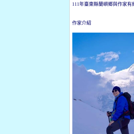
111
年臺東縣蘭嶼鄉與作家有
作家介紹