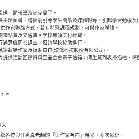
設備、簡報筆及麥克風等。
供主題圖書，請提前引導學生閱讀及媒體報導，引起學習動機及
提供作家聯絡方式，若有特殊課程規劃，可與作家聯絡。
銷鐘點費及交通費。學校無須支付經費。
行滿意度問卷調查，還請學校協助進行。
感謝狀給作家及捐助單位
(
環鴻科技股份有限公司
)
。
內提供活動回饋資料至基金會電子信箱：師生簽到表掃描檔、精
rg.tw
場次
嶼鄉各校與江秀真老師的「與作家有約」時光，多次展延，