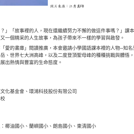
嗎？」「故事裡的人，現在還繼續努力不懈的做這件事嗎？」課
個又一個精采的人生故事，為孩子帶來不一樣的學習與啟發。
持「愛的書庫」閱讀推廣，本會邀請小學國語課本裡的人物
─
知名
百岳、世界七大洲高峰，以及二度登頂聖母峰的種種挑戰與體悟
延展出熱情與豐富的生命態度。
讀文化基金會、環鴻科技股份有限公司
學校
理：椰油國小、
蘭嶼國小、
朗島國小、
東清國小