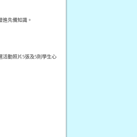
增進先備知識。
選活動照片
5
張及
5
則學生心