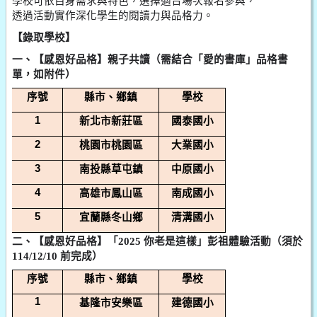
學校可依自身需求與特色，選擇適合場次報名參與，
透過活動實作深化學生的閱讀力與品格力。
【錄取學校】
合「愛的書庫」品格書
一、【感恩好品格】親子共讀（需結
單，如附件
）
序號
縣市、鄉鎮
學校
1
新北市新莊區
國泰國小
2
桃園市桃園區
大業國小
3
南投縣草屯鎮
中原國小
4
高雄市鳳山區
南成國小
5
宜蘭縣冬山鄉
清溝國小
二、【感恩好品格】「2025 你老是這樣」彭祖體驗活動（須於
114/12/10 前完成）
序號
縣市、鄉鎮
學校
1
基隆市安樂區
建德國小