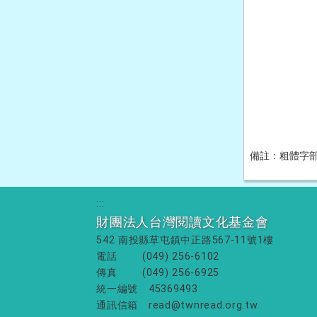
備註：粗體字
:::
財團法人台灣閱讀文化基金會
542 南投縣草屯鎮中正路567-11號1樓
電話
(049) 256-6102
傳真
(049) 256-6925
統一編號
45369493
通訊信箱
read@twnread.org.tw