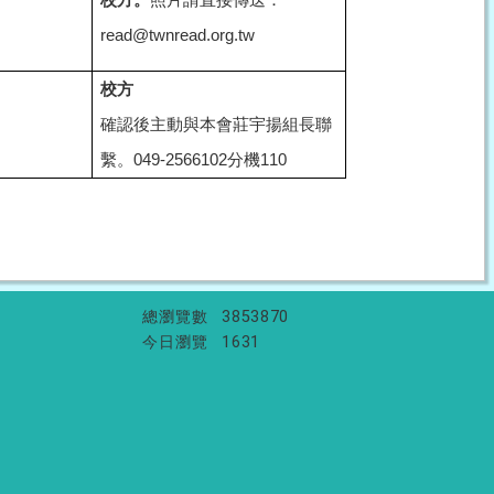
校方。
照片請直接傳送：
read@twnread.org.tw
校方
確認後主動與本會莊宇揚組長聯
繫。049-2566102分機110
總瀏覽數
3853870
今日瀏覽
1631