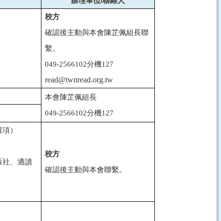
辦理單位/聯絡人
校方
確認後主動與本會陳芷佩組長聯
繫。
049-2566102分
機127
read@twnread.org.tw
本會
陳芷佩組長
049-2566102分
機127
選項）
校方
版社、適讀
確認後主動與本會聯繫。
）