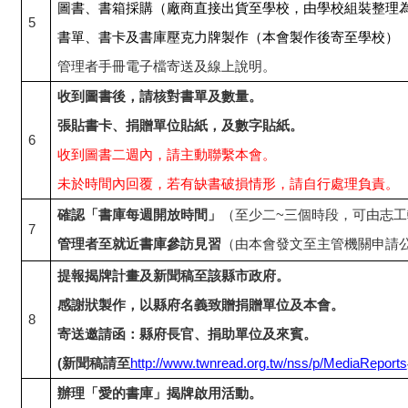
圖書、書箱採購（廠商直接出貨至學校，由學校組裝整理
5
書單、書卡及書庫壓克力牌製作（本會製作後寄至學校）
管理者手冊電子檔寄送及線上說明。
收到圖書後，請核對書單及數量。
張貼書卡、捐贈單位貼紙，及數字貼紙。
6
收到圖書二週內，請主動聯繫本會。
未於時間內回覆，若有缺書破損情形，請自行處理負責。
確認「書庫每週開放時間」
（至少二~三個時段，可由志工
7
管理者至就近書庫參訪見習
（由本會發文至主管機關申請
提報揭牌計畫及新聞稿至該縣市政府。
感謝狀製作，以縣府名義致贈捐贈單位及本會。
8
寄送邀請函：縣府長官、捐助單位及來賓。
(
新聞稿請至
http://www.twnread.org.tw/nss/p/MediaReports
辦理「愛的書庫」揭牌啟用活動。